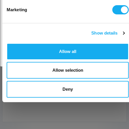
Valitse toinen maa
Marketing
sähköposti*
Show details
Yritys
Hyväksy maa
Allow all
Puhelin
Allow selection
Viesti*
Deny