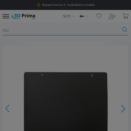
Nopea toimitus 2 - 6 päivää EU:n sisällä
FI