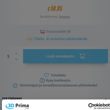
59,95
€
Sis ALV ei sis.
Toimitus
Varastosaldo:
0
Tilattu, ei arvioitua päivämäärää
Lisää ostoskoriin
Toivelista
Kysy tuotteesta
Valmistajan ja turvallisuusvastaavan yhteistiedot
TUOTEKUVAUS
Fits to CreatBot DX and DX plus. The heat pad and screws are