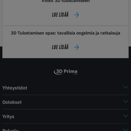
Vinkit 3D tulostamiseen
LUE LISÄÄ
3D Tulostamisen opas: tavallisia ongelmia ja ratkaisuja
LUE LISÄÄ
Yhteystidot
Ostokset
Yritys
Palvelu