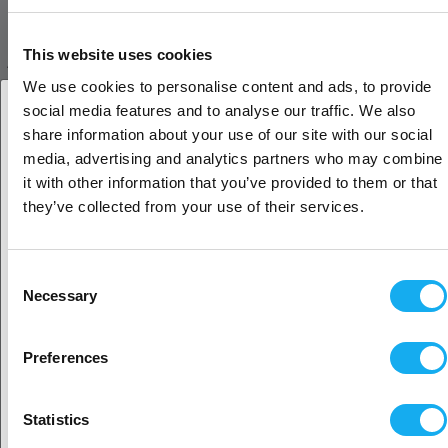
not included.
This website uses cookies
ARVOSTELUT
We use cookies to personalise content and ads, to provide
social media features and to analyse our traffic. We also
share information about your use of our site with our social
Oletko yritys- vai yksityisasiakas?
media, advertising and analytics partners who may combine
it with other information that you’ve provided to them or that
Yritysasiakas
they’ve collected from your use of their services.
KYSY TUOTTEESTA?
Yksityisasiakas
Consent
Necessary
Selection
Tuote
Sijaitisi näyttäisi olevan
Yhdysvallat
Preferences
Kyllä, jatka
Statistics
Sukunimi*