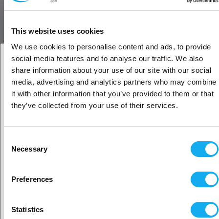
Threaded Pipe for Guider 3 / Guider 3 Plus
This website uses cookies
ARVOSTELUT
We use cookies to personalise content and ads, to provide
social media features and to analyse our traffic. We also
share information about your use of our site with our social
Oletko yritys- vai yksityisasiakas?
media, advertising and analytics partners who may combine
it with other information that you’ve provided to them or that
Yritysasiakas
they’ve collected from your use of their services.
KYSY TUOTTEESTA?
Yksityisasiakas
Consent
Necessary
Selection
Tuote
Sijaitisi näyttäisi olevan
Yhdysvallat
Preferences
Kyllä, jatka
Statistics