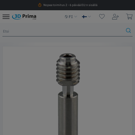
Nopea toimitus 2 - 6 päivää EU:n sisällä
FI