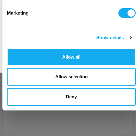
Sukunimi*
Valitse toinen maa
Marketing
sähköposti*
Show details
Hyväksy maa
Yritys
Allow all
Puhelin
Allow selection
Viesti*
Deny