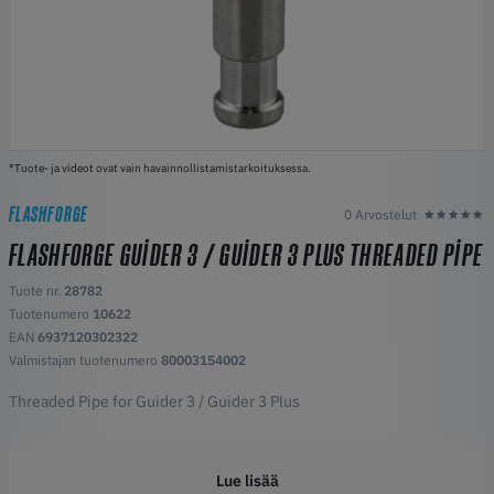
*Tuote- ja videot ovat vain havainnollistamistarkoituksessa.
FLASHFORGE
0 Arvostelut
FLASHFORGE GUIDER 3 / GUIDER 3 PLUS THREADED PIPE
Tuote nr.
28782
Tuotenumero
10622
EAN
6937120302322
Valmistajan tuotenumero
80003154002
Threaded Pipe for Guider 3 / Guider 3 Plus
Lue lisää