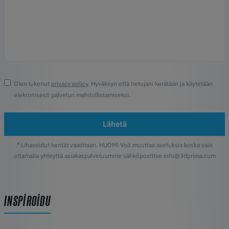
Olen lukenut
privacy policy
. Hyväksyn että tietojani kerätään ja käytetään
elekronisesti palvelun mahdollistamiseksi.
Lähetä
* Lihavoidut kentät vaaditaan. HUOM! Voit muuttaa asetuksia koska vain
ottamalla yhteyttä asiakaspalveluumme sähköpostitse info@3dprima.com
INSPIROIDU