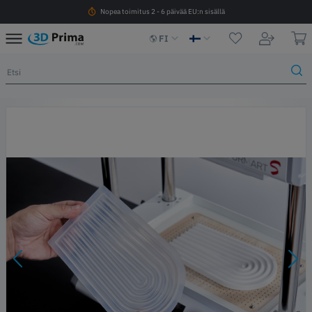
Nopea toimitus 2 - 6 päivää EU:n sisällä
FI