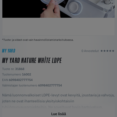
*Tuote- ja videot ovat vain havainnollistamistarkoituksessa.
MY YARD
0 Arvostelut
MY YARD NATURE WHITE LDPE
Tuote nr.
31868
Tuotenumero
16002
EAN
6098402777754
Valmistajan tuotenumero
6098402777754
Nämä luonnonvalkoiset LDPE-levyt ovat kevyitä, joustavia ja vahvoja,
joten ne ovat ihanteellisia yksityiskohtaisiin
tyhjiömuovausprojekteihin. Ne soveltuvat hyvin hartsivaluun,
kipsimuottiin ja betonin muotoiluun, sillä ne vangitsevat hienot
Lue lisää