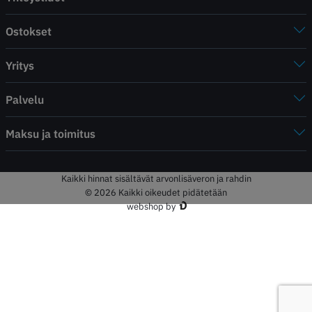
Ostokset
Yritys
Palvelu
Maksu ja toimitus
Kaikki hinnat sisältävät arvonlisäveron ja rahdin
© 2026 Kaikki oikeudet pidätetään
webshop by