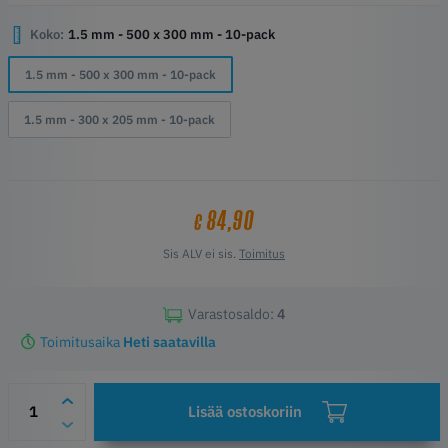
yksityiskohdat tarkasti. Toisin kuin silikoni, LDPE ei tartu hartsiin, ja
sitä voidaan käyttää monta kertaa uudelleen.
Koko:
1.5 mm - 500 x 300 mm - 10-pack
Kohokohdat
1.5 mm - 500 x 300 mm - 10-pack
Kevyt, joustava ja kestävä
Ottaa talteen hienoja yksityiskohtia kuten silikoni
1.5 mm - 300 x 205 mm - 10-pack
Ei tartu hartsiin (epoksi) esineisiin.
Voidaan käyttää uudelleen satoihin muotteihin.
Paras muokkauslämpötila 115-120 °C
Elintarviketurvallinen
84,90
€
Sis ALV ei sis.
Toimitus
Varastosaldo:
4
Toimitusaika
Heti saatavilla
Lisää ostoskoriin