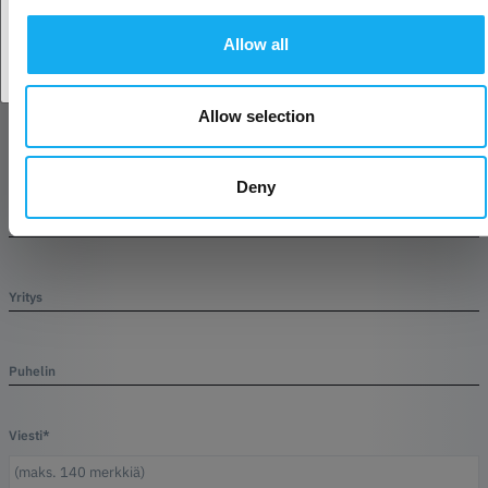
Tuote
Allow all
Allow selection
Sukunimi*
Deny
sähköposti*
Yritys
Puhelin
Viesti*