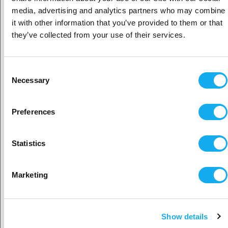
Oletko yritys- vai yksityisasiakas?
vähentämistä ja mikrohuokoisen muottipohjan lisäosien käyttöä.
media, advertising and analytics partners who may combine
it with other information that you’ve provided to them or that
Ainutlaatuisten tarttumattomuusominaisuuksiensa ja pitkäaikaisen
Yritysasiakas
they’ve collected from your use of their services.
kestävyytensä ansiosta LDPE on luotettava materiaali moniin luoviin
ja teollisiin sovelluksiin.
Yksityisasiakas
Consent
ARVOSTELUT
Necessary
Selection
Sijaitisi näyttäisi olevan
Yhdysvallat
PDF
Preferences
Kyllä, jatka
Statistics
Valitse toinen maa
Marketing
KYSY TUOTTEESTA?
Show details
Hyväksy maa