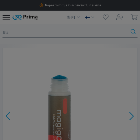
Nopea toimitus 2 - 6 päivää EU:n sisällä
FI