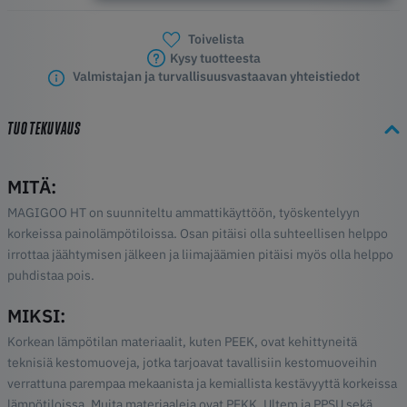
Toivelista
Kysy tuotteesta
Valmistajan ja turvallisuusvastaavan yhteistiedot
TUOTEKUVAUS
MITÄ:
MAGIGOO HT on suunniteltu ammattikäyttöön, työskentelyyn
korkeissa painolämpötiloissa. Osan pitäisi olla suhteellisen helppo
irrottaa jäähtymisen jälkeen ja liimajäämien pitäisi myös olla helppo
puhdistaa pois.
MIKSI:
Korkean lämpötilan materiaalit, kuten PEEK, ovat kehittyneitä
teknisiä kestomuoveja, jotka tarjoavat tavallisiin kestomuoveihin
verrattuna parempaa mekaanista ja kemiallista kestävyyttä korkeissa
lämpötiloissa. Muita materiaaleja ovat PEKK, Ultem ja PPSU sekä