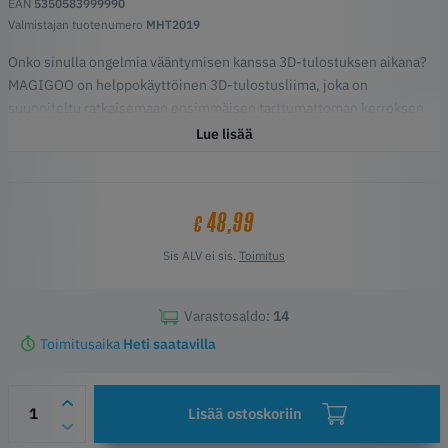
EAN
5350583999990
Valmistajan tuotenumero
MHT2019
Onko sinulla ongelmia vääntymisen kanssa 3D-tulostuksen aikana?
MAGIGOO on helppokäyttöinen 3D-tulostusliima, joka on
suunniteltu ratkaisemaan ensimmäisen tarttumattoman kerroksen
(vääntyminen) ongelma. Tämä on yleisin ongelma 3D-tulostuksessa
Lue lisää
valmistuksessa FFF / FDM-tekniikalla.
Magigoo-liiman tuoteominaisuudet :
Liimalla varustettu kynä saa 3D-tulosteet tarttumaan helposti
48,99
€
pintaan.
Vähentää vääntymisen minimiin
Sis ALV ei sis.
Toimitus
Säästä aikaa, filamenttia ja hermoja
Varastosaldo:
14
Toimitusaika
Heti saatavilla
Lisää ostoskoriin