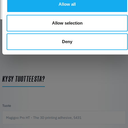
Allow all
Testattujen materiaalien tietokanta Magigoon kanssa
ARVOSTELUT
Allow selection
PDF
Deny
KYSY TUOTTEESTA?
Tuote