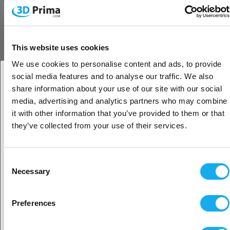
Miten tämä toimii?
Toisin kuin aiemmat E3D High-Flow Hotends (Volcano ja
SuperVolcano), E3D Prusa High-Flow Brass-suuttimet säilyttävät
täsmälleen saman muotokertoimen kuin tavalliset E3D Prusa High-
This website uses cookies
Flow Brass-suuttimet; tämä tarkoittaa, että sinun ei tarvitse säätää jo
We use cookies to personalise content and ads, to provide
olemassa olevia kiinnitys- ja tuuletinkanavistoasetuksia! E3D Prusa
social media features and to analyse our traffic. We also
High-Flow Brass -suuttimissa käytetään ainutlaatuista räätälöityä
share information about your use of our site with our social
sisäistä geometriaa pinta-alan lisäämiseksi, mikä parantaa
Oletko yritys- vai yksityisasiakas?
media, advertising and analytics partners who may combine
lämmönsiirtoa filamenttiin.
it with other information that you’ve provided to them or that
Yritysasiakas
they’ve collected from your use of their services.
Yksinkertaistettu suuttimen vaihto
Prusa-tulostimen suuttimen vaihtaminen on nyt paljon helpompaa!
Yksityisasiakas
Tuhlaa vähemmän aikaa suuttimien vaihtamiseen ja enemmän aikaa
Consent
eri kokojen ja materiaalien kokeilemiseen.
Necessary
Selection
Helppo tunnistaminen
Sijaitisi näyttäisi olevan
Yhdysvallat
Preferences
Jokaiseen suuttimeen on kaiverrettu sen koko.
Kyllä, jatka
Huom: