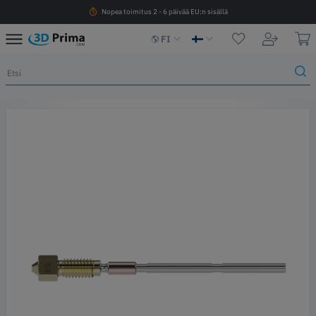
Nopea toimitus 2 - 6 päivää EU:n sisällä
FI