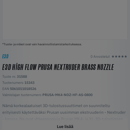
*Tuote- ja videot ovat vain havainnollistamistarkoituksessa.
E3D
0 Arvostelut
E3D HIGH FLOW PRUSA NEXTRUDER BRASS NOZZLE
Tuote nr.
31588
Tuotenumero
15343
EAN
5061011018526
Valmistajan tuotenumero
PRUSA-MK4-NOZ-HF-AS-0800
Nämä korkealaatuiset 3D-tulostussuuttimet on suunniteltu
erityisesti käytettäväksi Prusan uusimman ekstruuderin - Nextruder
- kanssa. Ne ovat yhteensopivia Prusan MK4- ja XL-3D-tulostimien
kanssa, ja niissä on täysmetallinen filamenttiohjain, mikä tarkoittaa,
Lue lisää