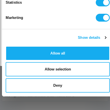
Statistics
Nämä suuttimet ovat yhteensopivia vain Prusa MK4 ja XL 3D-
tulostimien kanssa.
Valitse toinen maa
Marketing
ARVOSTELUT
Show details
Hyväksy maa
Allow all
KYSY TUOTTEESTA?
Allow selection
Deny
Tuote