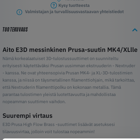
Kysy tuotteesta
Valmistajan ja turvallisuusvastaavan yhteistiedot
TUOTEKUVAUS
Aito E3D messinkinen Prusa-suutin MK4/XLlle
Nämä korkealaatuiset 3D-tulostussuuttimet on suunniteltu
erityisesti käytettäväksi Prusan uusimman ekstruuderin - Nextruder
- kanssa. Ne ovat yhteensopivia Prusan MK4- ja XL-3D-tulostimien
kanssa, ja niissä on täysmetallinen filamenttiohjain, mikä tarkoittaa,
että Nextruderin filamenttipolku on kokonaan metallia. Tämä
parantaa tulostimen yleistä luotettavuutta ja mahdollistaa
nopeamman suuttimen vaihdon.
Suurempi virtaus
E3D Prusa High Flow Brass -suuttimet lisäävät asetuksesi
tilavuusvirtaa, jolloin voit tulostaa nopeammin!