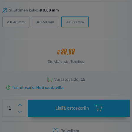
että Nextruderin filamenttipolku on kokonaan metallia. Tämä
parantaa tulostimen yleistä luotettavuutta ja mahdollistaa
Suuttimen koko:
⌀ 0.80 mm
nopeamman suuttimen vaihdon.
⌀ 0.40 mm
⌀ 0.60 mm
⌀ 0.80 mm
Highligts
Tulon halkaisija 1.75mm
Maksimilämpötila 300°C
Yhteensopivuus Prusa MK4 & XL
High Flow valmis
39,99
€
Sis ALV ei sis.
Toimitus
Varastosaldo:
15
Toimitusaika
Heti saatavilla
Lisää ostoskoriin
Toivelista