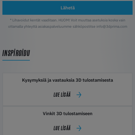
Lähetä
* Lihavoidut kentät vaaditaan. HUOM! Voit muuttaa asetuksia koska vain
ottamalla yhteyttä asiakaspalveluumme sähköpostitse info@3dprima.com
INSPIROIDU
Kysymyksiä ja vastauksia 3D tulostamisesta
LUE LISÄÄ
Vinkit 3D tulostamiseen
LUE LISÄÄ