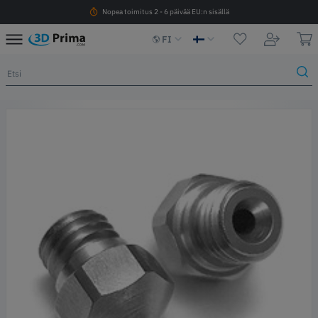
Nopea toimitus 2 - 6 päivää EU:n sisällä
FI