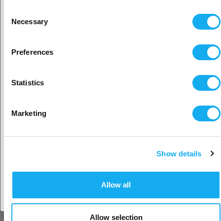
Yksityisasiakas
Consent
Necessary
Selection
Sijaitisi näyttäisi olevan
Yhdysvallat
Preferences
Kyllä, jatka
KYSY TUOTTEESTA?
Statistics
Valitse toinen maa
Marketing
Tuote
Show details
Hyväksy maa
Sukunimi*
Allow all
sähköposti*
Allow selection