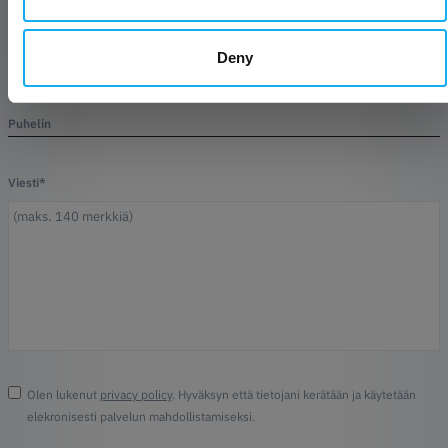
Yritys
Deny
Puhelin
Viesti*
Olen lukenut
privacy policy
. Hyväksyn että tietojani kerätään ja käytetään
elekronisesti palvelun mahdollistamiseksi.