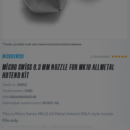
*Tuote- ja videot ovat vain havainnollistamistarkoituksessa.
MICROSWISS
1 Arvostelut
MICRO SWISS 0.3 MM NOZZLE FOR MK10 ALLMETAL
HOTEND KIT
Tuote nr.
20802
Tuotenumero
1580
EAN
0866086000248
Valmistajan tuotenumero
M2557-03
This is Micro Swiss MK10 All Metal Hotend ONLY style nozzle.
Fits only
it will ONLY fit our New MK10 All Metal Hotend