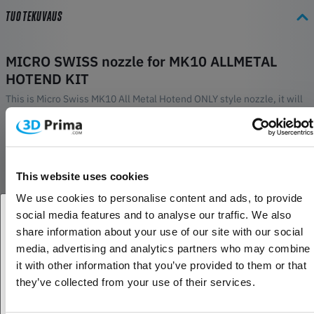
TUOTEKUVAUS
MICRO SWISS nozzle for MK10 ALLMETAL
HOTEND KIT
This is Micro Swiss MK10 All Metal Hotend ONLY style nozzle, it will
ONLY fit our New MK10 All Metal Hotend. This nozzle has completely
different internal dimensions to work with our Micro Swiss thermal
barrier tube. It is made from a 360 brass base material and plated
with TwinClad XT coating. TwinClad XT is a nickel composite coating
This website uses cookies
designed for very low friction. It offers one of the lowest coefficient
of friction, better then nickel with PTFE codeposit. This coating is
We use cookies to personalise content and ads, to provide
also very hard and abrasion resistant. If you are working with
social media features and to analyse our traffic. We also
abrasive filaments like Carbon Fiber, Aluminates or metal filled, this
share information about your use of our site with our social
Oletko yritys- vai yksityisasiakas?
will greatly improve the life of your nozzle.
media, advertising and analytics partners who may combine
it with other information that you’ve provided to them or that
For MK10 All Metal Hotend Only
Yritysasiakas
they’ve collected from your use of their services.
ARVOSTELUT