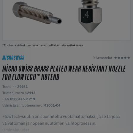
*Tuote- ja videot ovat vain havainnollistamistarkoituksessa.
MICROSWISS
0 Arvostelut
MICRO SWISS BRASS PLATED WEAR RESISTANT NOZZLE
FOR FLOWTECH™ HOTEND
Tuote nr.
29931
Tuotenumero
12113
EAN
850041631219
Valmistajan tuotenumero
M3001-04
FlowTech-suutin on suunniteltu vuotamattomaksi, ja se tarjoaa
vaivattoman ja nopean suuttimen vaihtoprosessin.
Ominaisuudet