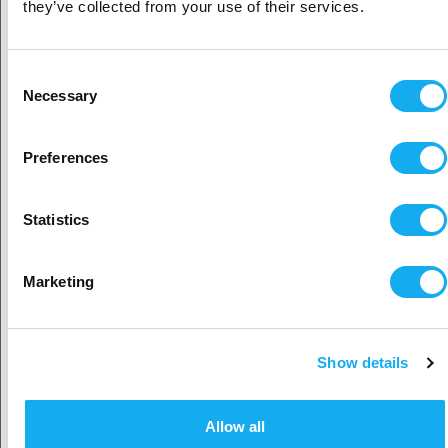
Yritysasiakas
they’ve collected from your use of their services.
Micro Swiss FlowTech™ Hotend Creality K1 / K1 Max -
laitteille
Yksityisasiakas
Consent
ARVOSTELUT
Necessary
Selection
Sijaitisi näyttäisi olevan
Yhdysvallat
Preferences
Kyllä, jatka
Statistics
KYSY TUOTTEESTA?
Valitse toinen maa
Marketing
Tuote
Show details
Hyväksy maa
Allow all