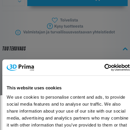
Toivelista
Kysy tuotteesta
Valmistajan ja turvallisuusvastaavan yhteistiedot
TUOTEKUVAUS
Suutin FlowTech Hotendille
FlowTech-suutin on suunniteltu vuotamattomaksi, ja se tarjoaa
vaivattoman ja nopean suuttimen vaihtoprosessin.
This website uses cookies
FlowTech-suunnittelu integroi lämpöputken saumattomasti
We use cookies to personalise content and ads, to provide
suuttimeen, mikä ratkaisee tehokkaasti tavanomaisten
social media features and to analyse our traffic. We also
kuumennusputkien yleisimmät haasteet: suuttimen vuodot ja
share information about your use of our site with our social
suuttimen vaihtamiseen liittyvät hankaluudet.
Oletko yritys- vai yksityisasiakas?
media, advertising and analytics partners who may combine
it with other information that you’ve provided to them or that
Sopii: