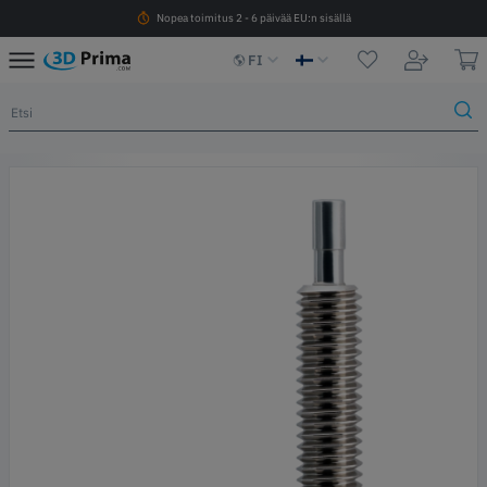
Nopea toimitus 2 - 6 päivää EU:n sisällä
FI