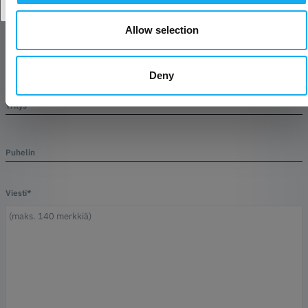
Sukunimi*
Allow selection
sähköposti*
Deny
Yritys
Puhelin
Viesti*