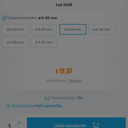
Kylmän suuttimen vaihto
Lue lisää
Vuodonkestävä rakenne
HighFlow
Suuttimen koko:
⌀ 0.40 mm
⌀ 0.20 mm
⌀ 0.30 mm
⌀ 0.40 mm
⌀ 0.60 mm
⌀ 0.80 mm
⌀ 1.00 mm
19,90
€
Sis ALV ei sis.
Toimitus
Varastosaldo:
50+
Toimitusaika
Heti saatavilla
Lisää ostoskoriin