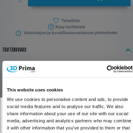
Toivelista
Kysy tuotteesta
Valmistajan ja turvallisuusvastaavan yhteistiedot
TUOTEKUVAUS
Suutin FlowTech Hotendille
FlowTech-suutin on suunniteltu vuotamattomaksi, ja se tarjoaa
vaivattoman ja nopean suuttimen vaihtoprosessin.
This website uses cookies
FlowTech-suunnittelu integroi lämpöputken saumattomasti
We use cookies to personalise content and ads, to provide
suuttimeen, mikä ratkaisee tehokkaasti tavanomaisten
social media features and to analyse our traffic. We also
kuumennusputkien yleisimmät haasteet: suuttimen vuodot ja
share information about your use of our site with our social
suuttimen vaihtamiseen liittyvät hankaluudet.
Oletko yritys- vai yksityisasiakas?
media, advertising and analytics partners who may combine
it with other information that you’ve provided to them or that
Sopii: