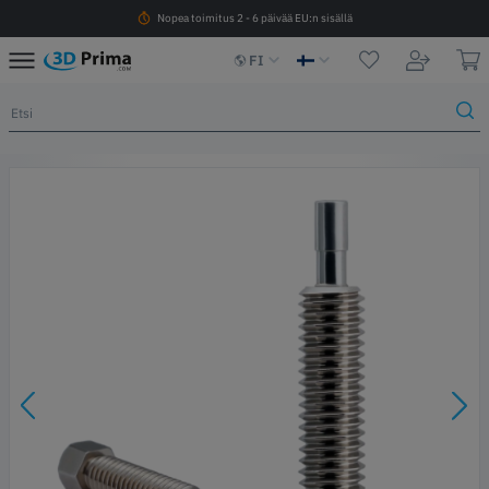
Nopea toimitus 2 - 6 päivää EU:n sisällä
FI