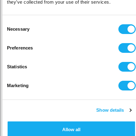
Yritysasiakas
they’ve collected from your use of their services.
Micro Swiss FlowTech™ Hotend Creality K1 / K1 Max -
laitteille
Yksityisasiakas
Consent
ARVOSTELUT
Necessary
Selection
Sijaitisi näyttäisi olevan
Yhdysvallat
Preferences
Kyllä, jatka
Statistics
KYSY TUOTTEESTA?
Valitse toinen maa
Marketing
Tuote
Show details
Hyväksy maa
Allow all