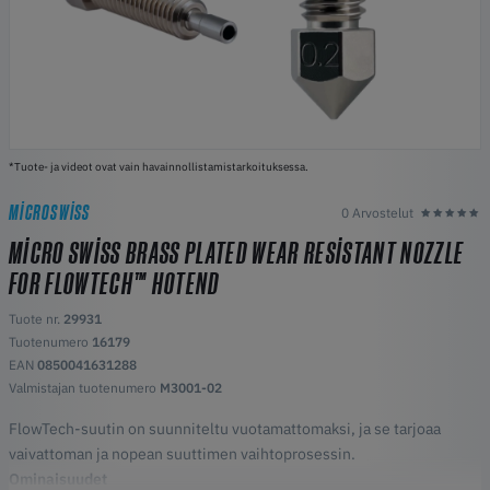
*Tuote- ja videot ovat vain havainnollistamistarkoituksessa.
MICROSWISS
0 Arvostelut
MICRO SWISS BRASS PLATED WEAR RESISTANT NOZZLE
FOR FLOWTECH™ HOTEND
Tuote nr.
29931
Tuotenumero
16179
EAN
0850041631288
Valmistajan tuotenumero
M3001-02
FlowTech-suutin on suunniteltu vuotamattomaksi, ja se tarjoaa
vaivattoman ja nopean suuttimen vaihtoprosessin.
Ominaisuudet