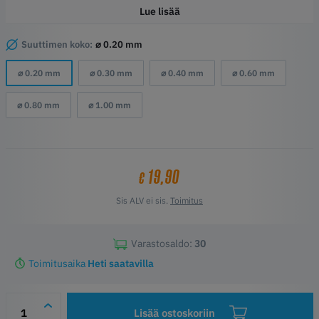
Kylmän suuttimen vaihto
Lue lisää
Vuodonkestävä rakenne
HighFlow
Suuttimen koko:
⌀ 0.20 mm
⌀ 0.20 mm
⌀ 0.30 mm
⌀ 0.40 mm
⌀ 0.60 mm
⌀ 0.80 mm
⌀ 1.00 mm
19,90
€
Sis ALV ei sis.
Toimitus
Varastosaldo:
30
Toimitusaika
Heti saatavilla
Lisää ostoskoriin