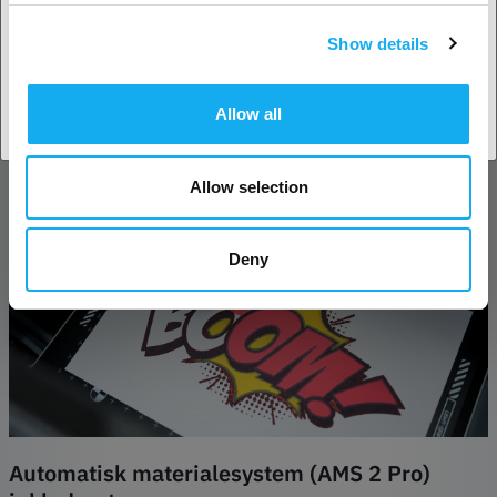
materialer, f.eks. papir, karton og lærred. Systemet bruger den
Show details
samme præcisionskontrol som laserskærings- og
Accepter land
graveringsfunktionerne til at fremstille tegninger med fine linjer.
Denne funktion udvider dine kreative muligheder og gør H2D til ikke
Allow all
bare en laserskærer, men et komplet designværktøj til både skæring
og kunstnerisk tegning.
Allow selection
Deny
Automatisk materialesystem (AMS 2 Pro)