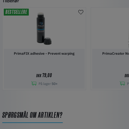
Tilbehør
BESTSELLERE
PrimaFIX adhesive - Prevent warping
PrimaCreator No
79,00
DKK
DK
På lager
50+
P
SPØRGSMÅL OM ARTIKLEN?