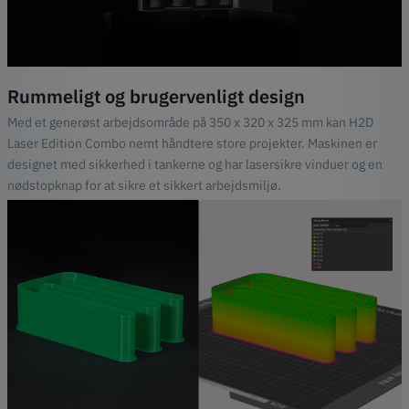
Rummeligt og brugervenligt design
Med et generøst arbejdsområde på 350 x 320 x 325 mm kan H2D
Laser Edition Combo nemt håndtere store projekter. Maskinen er
designet med sikkerhed i tankerne og har lasersikre vinduer og en
nødstopknap for at sikre et sikkert arbejdsmiljø.