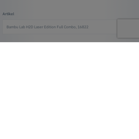
Artikel
Efternavn*
E-mail*
Forretning
Telefon
Besked*