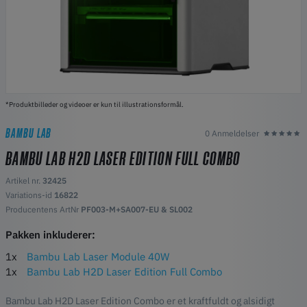
*Produktbilleder og videoer er kun til illustrationsformål.
BAMBU LAB
0 Anmeldelser
BAMBU LAB H2D LASER EDITION FULL COMBO
Artikel nr.
32425
Variations-id
16822
Producentens ArtNr
PF003-M+SA007-EU & SL002
Pakken inkluderer:
1x
Bambu Lab Laser Module 40W
1x
Bambu Lab H2D Laser Edition Full Combo
Bambu Lab H2D Laser Edition Combo er et kraftfuldt og alsidigt