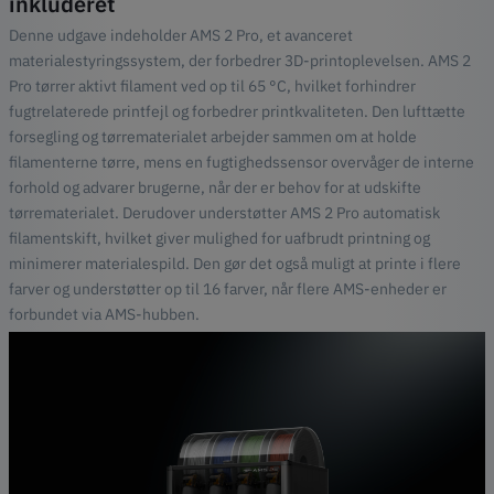
inkluderet
Denne udgave indeholder AMS 2 Pro, et avanceret
materialestyringssystem, der forbedrer 3D-printoplevelsen. AMS 2
Pro tørrer aktivt filament ved op til 65 °C, hvilket forhindrer
fugtrelaterede printfejl og forbedrer printkvaliteten. Den lufttætte
forsegling og tørrematerialet arbejder sammen om at holde
filamenterne tørre, mens en fugtighedssensor overvåger de interne
forhold og advarer brugerne, når der er behov for at udskifte
tørrematerialet. Derudover understøtter AMS 2 Pro automatisk
filamentskift, hvilket giver mulighed for uafbrudt printning og
minimerer materialespild. Den gør det også muligt at printe i flere
farver og understøtter op til 16 farver, når flere AMS-enheder er
forbundet via AMS-hubben.