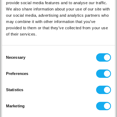
Ved at konvertere digitale billeder til skærestier kan H2D opnå
provide social media features and to analyse our traffic.
perfekt præcision i skæringen, uanset om du arbejder med
We also share information about your use of our site with
indviklede mønstre eller større designs, hvilket giver fleksibilitet for
our social media, advertising and analytics partners who
1. Er du erhvervskunde eller privatkunde?
både hobbyfolk og professionelle.
may combine it with other information that you’ve
provided to them or that they’ve collected from your use
Erhvervskunde
of their services.
Privat kunde
Consent
Necessary
Selection
2. Det ser ud til, at du er fra
USA
Preferences
Ja, fortsæt
Statistics
Tegning med pen
Ingen? Vælg dit land!
En anden funktion, der adskiller H2D Laser Edition Combo fra andre,
Marketing
er dens Pen Drawing-funktion. Med den kan du montere en pen eller
markør på printhovedet og lave detaljerede tegninger på forskellige