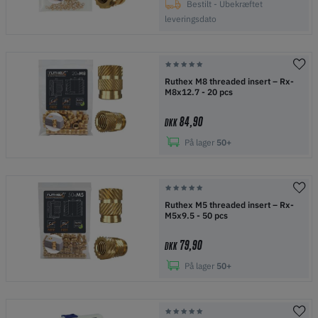
Bestilt - Ubekræftet
leveringsdato
Ruthex M8 threaded insert – Rx-
M8x12.7 - 20 pcs
84,90
DKK
På lager
50+
Ruthex M5 threaded insert – Rx-
M5x9.5 - 50 pcs
79,90
DKK
På lager
50+