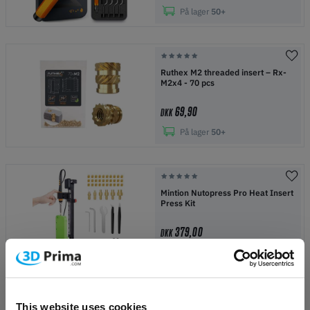
På lager
50+
Ruthex M2 threaded insert – Rx-
M2x4 - 70 pcs
69,90
DKK
På lager
50+
Mintion Nutopress Pro Heat Insert
Press Kit
379,00
DKK
På lager
50+
BESTSELLERE
This website uses cookies