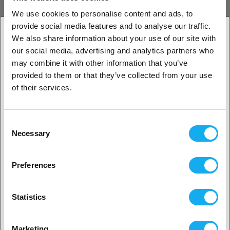
Deluxe Materials 3D Weld
We use cookies to personalise content and ads, to
provide social media features and to analyse our traffic.
89,00
DKK
We also share information about your use of our site with
På lager
50+
our social media, advertising and analytics partners who
1. Er du erhvervskunde eller privatkunde?
may combine it with other information that you’ve
provided to them or that they’ve collected from your use
Erhvervskunde
of their services.
Ruthex M5 Short threaded insert –
Rx-M5Sx5.8 - 50 pcs
Privat kunde
69,90
DKK
Consent
Necessary
Selection
På lager
50+
2. Det ser ud til, at du er fra
USA
Preferences
Ja, fortsæt
Mintion Soldering Iron Kit
Statistics
199,00
DKK
Ingen? Vælg dit land!
På lager
50+
Marketing