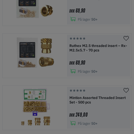
69,90
DKK
På lager
50+
Ruthex M2.5 threaded insert – Rx-
M2.5x5.7 - 70 pcs
69,90
DKK
På lager
50+
Mintion Assorted Threaded Insert
Set - 500 pcs
249,00
DKK
På lager
50+