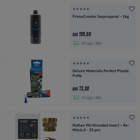
PrimaCreator Isopropanol - 1kg
199,00
DKK
På lager
50+
Deluxe Materials Perfect Plastic
Putty
73,90
DKK
På lager
50+
Ruthex M6 threaded insert – Rx-
M6x6,8 - 25 pcs