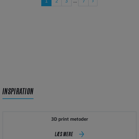
1
2
3
...
7
INSPIRATION
3D print metoder
LÆS MERE