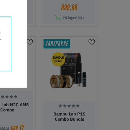
2 499,00
999,00
På lager
50+
På lager
50+
l indkøbskurv
Tilføj til indkøbskurv
VAREPAKKE
 Lab H2C AMS
Combo
Bambu Lab P1S
Combo Bundle
17
DKK
 495,00