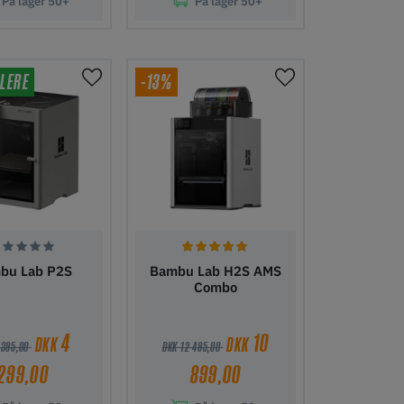
På lager
50+
På lager
50+
l indkøbskurv
Tilføj til indkøbskurv
LERE
-13%
bu Lab P2S
Bambu Lab H2S AMS
Combo
4
10
DKK
DKK
 395,00
DKK 12 495,00
299,00
899,00