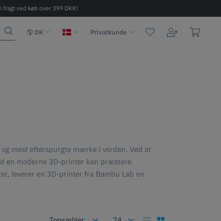
ri fragt ved køb over 399 DKK!
Hurtig levering 2-6 dage
DK
Privatkunde
e og mest efterspurgte mærke i verden. Ved at
ad en moderne 3D-printer kan præstere.
ter, leverer en 3D-printer fra Bambu Lab en