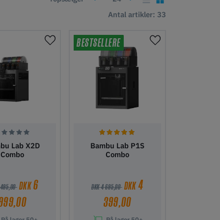
Antal artikler: 33
BESTSELLERE
bu Lab X2D
Bambu Lab P1S
Combo
Combo
6
4
DKK
DKK
 495,00
DKK 4 695,00
999,00
399,00
På lager
50+
På lager
50+