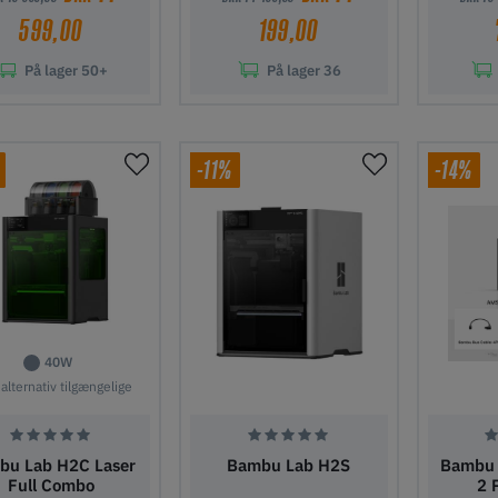
599,00
199,00
På lager
50+
På lager
36
j til indkøbskurv
Tilføj til indkøbskurv
Tilføj ti
-11%
-14%
40W
 alternativ tilgængelige
bu Lab H2C Laser
Bambu Lab H2S
Bambu 
Full Combo
2 