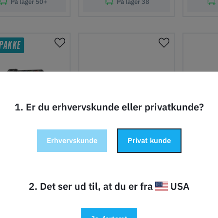
På lager
50+
På lager
38
j til indkøbskurv
Tilføj til indkøbskurv
Tilføj ti
PAKKE
1. Er du erhvervskunde eller privatkunde?
Erhvervskunde
Privat kunde
2. Det ser ud til, at du er fra
USA
bu Lab H2D AMS
Bambu Lab AMS
Bambu
bo - Engineering
Bundle