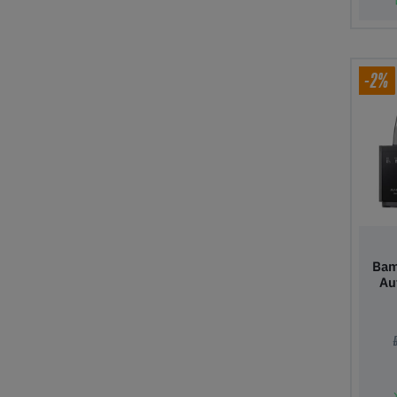
Tilfø
-2%
Bam
Au