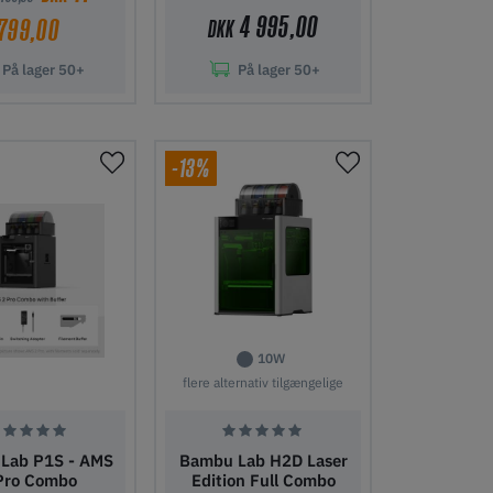
4 995,00
799,00
DKK
På lager
50+
På lager
50+
l indkøbskurv
Tilføj til indkøbskurv
-13%
10W
flere alternativ tilgængelige
Lab P1S - AMS
Bambu Lab H2D Laser
Pro Combo
Edition Full Combo