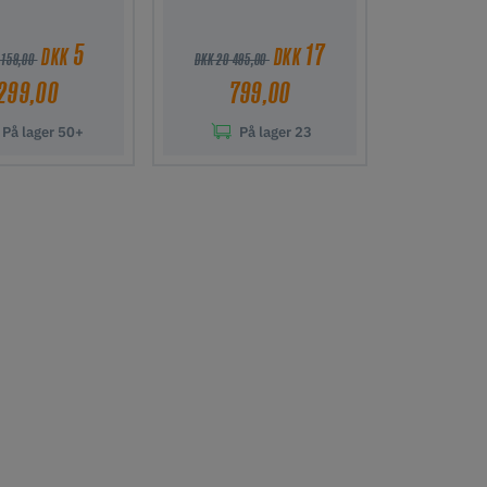
5
17
DKK
DKK
 159,00
DKK 20 495,00
299,00
799,00
På lager
50+
På lager
23
l indkøbskurv
Tilføj til indkøbskurv