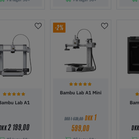
j til indkøbskurv
Tilføj til indkøbskurv
Tilføj ti
-2%
Bambu Lab A1 Mini
Bambu Lab A1
Bam
1
DKK
DKK 1 639,00
2 199,00
599,00
DKK
DK