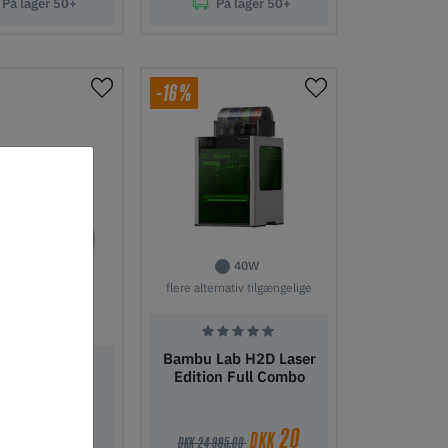
På lager
50+
På lager
50+
l indkøbskurv
Tilføj til indkøbskurv
-16%
40W
flere alternativ tilgængelige
Bambu Lab H2D Laser
Edition Full Combo
 Lab A1 Mini
Combo
20
DKK
DKK 24 995,00