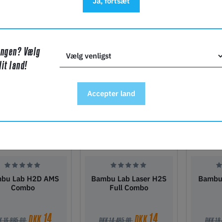
Ja, fortsæt
15 559,00
1 999,00
DKK
DKK
DKK
På lager
50+
På lager
15
Ingen? Vælg
j til indkøbskurv
Tilføj til indkøbskurv
Tilføj ti
dit land!
SELLERE
-2%
-9%
Accepter land
bu Lab H2D AMS
Bambu Lab Laser H2S
Bambu
Combo
Full Combo
14
14
DKK
DKK
K 16 995,00
DKK 14 495,00
DKK 19