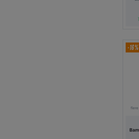
Tilfø
-16%
flere
Bam