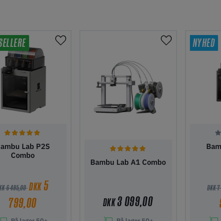
SELLERE
NYHED
ambu Lab P2S
Bam
Combo
Bambu Lab A1 Combo
5
DKK
KK 6 495,00
DKK 7
3 099,00
799,00
DKK
På lager
50+
På lager
50+