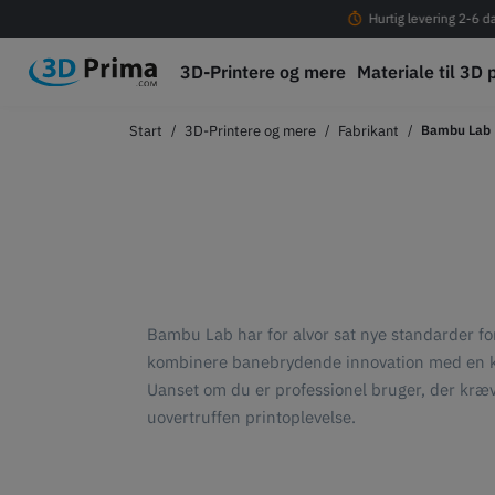
Fri fragt ved køb over 399 DKK!
Hurtig levering 2-6 d
3D-Printere og mere
Materiale til 3D 
3D-Printere og mere
Fabrikant
Bambu Lab
Bambu Lab har for alvor sat nye standarder fo
kombinere banebrydende innovation med en ko
Uanset om du er professionel bruger, der kræve
uovertruffen printoplevelse.