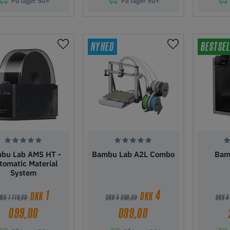
På lager
50+
På lager
50+
j til indkøbskurv
Tilføj til indkøbskurv
Tilføj ti
NYHED
BESTSEL
bu Lab AMS HT -
Bambu Lab A2L Combo
Bam
tomatic Material
System
1
4
DKK
DKK
DKK 1 119,00
DKK 4 399,00
DKK 4
099,00
099,00