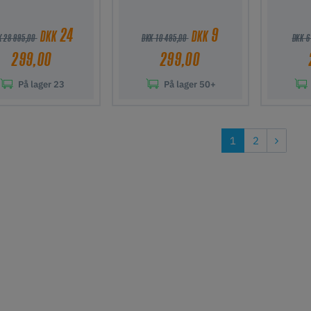
24
9
DKK
DKK
K 28 995,00
DKK 10 495,00
DKK 6
299,00
299,00
På lager
23
På lager
50+
j til indkøbskurv
Tilføj til indkøbskurv
Tilføj ti
1
2