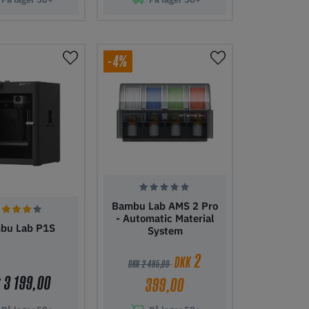
l indkøbskurv
Tilføj til indkøbskurv
-4%
Bambu Lab AMS 2 Pro
- Automatic Material
bu Lab P1S
System
2
DKK
DKK 2 495,00
3 199,00
399,00
K