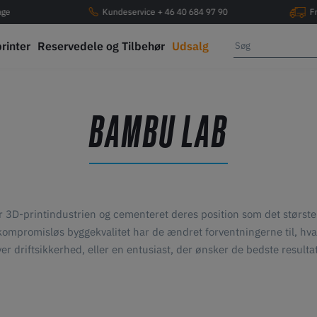
age
Kundeservice + 46 40 684 97 90
F
printer
Reservedele og Tilbehør
Udsalg
BAMBU LAB
r 3D-printindustrien og cementeret deres position som det størst
mpromisløs byggekvalitet har de ændret forventningerne til, hv
r driftsikkerhed, eller en entusiast, der ønsker de bedste resulta