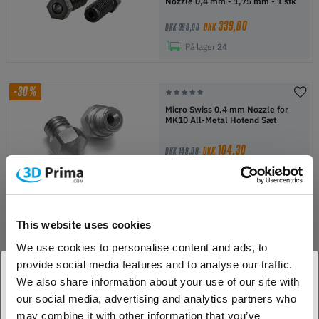
Nozzle 0,4 mm - 1,75 mm - 1 stk
339,00
DKK
DKK 369,00
På lager
24
-30%
Micro Swiss 0.4 mm Nozzle for
MK10 All-Metal Hotend Sæt
104,30
DKK
DKK 149,00
På lager
14
-60%
This website uses cookies
Artillery Sidewinder X2 Gold
Finger Montering
We use cookies to personalise content and ads, to
provide social media features and to analyse our traffic.
47,60
DKK
DKK 119,00
We also share information about your use of our site with
På lager
10
our social media, advertising and analytics partners who
1. Er du erhvervskunde eller privatkunde?
may combine it with other information that you’ve