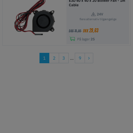
E3D 40 x 40 x 20 Blower Fan - 1m
Cable
24V
flere alternativ tilgængelige
29,63
DKK
DKK 74,90
På lager
25
1
2
3
...
9