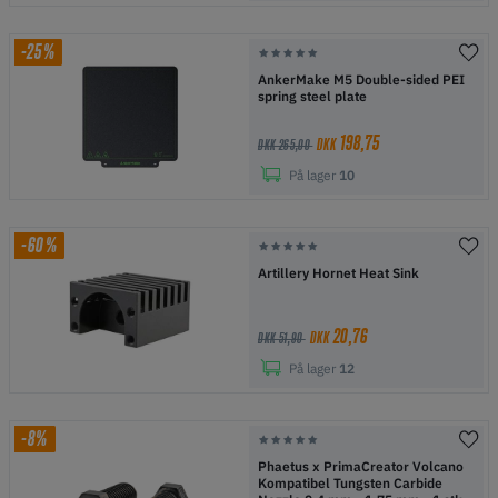
-25%
AnkerMake M5 Double-sided PEI
spring steel plate
198,75
DKK
DKK 265,00
På lager
10
-60%
Artillery Hornet Heat Sink
20,76
DKK
DKK 51,90
På lager
12
-8%
Phaetus x PrimaCreator Volcano
Kompatibel Tungsten Carbide