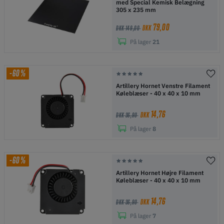
med Special Kemisk Belægning
305 x 235 mm
79,00
DKK
DKK 149,00
På lager
21
-60%
Artillery Hornet Venstre Filament
Køleblæser - 40 x 40 x 10 mm
14,76
DKK
DKK 36,90
På lager
8
-60%
Artillery Hornet Højre Filament
Køleblæser - 40 x 40 x 10 mm
14,76
DKK
DKK 36,90
På lager
7