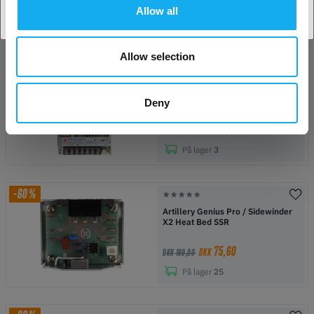
39,60
DKK
DKK 99,00
Allow all
På lager
6
Allow selection
-30%
Creality 3D Strømforsyning A-
150FGD-24
Deny
119,00
DKK
DKK 169,00
På lager
3
-60%
Artillery Genius Pro / Sidewinder
X2 Heat Bed SSR
75,60
DKK
DKK 189,00
På lager
25