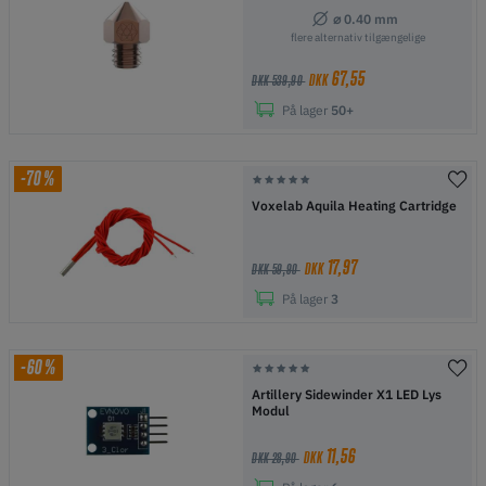
⌀ 0.40 mm
flere alternativ tilgængelige
67,55
DKK
DKK 539,90
På lager
50+
-70%
Voxelab Aquila Heating Cartridge
17,97
DKK
DKK 59,90
På lager
3
-60%
Artillery Sidewinder X1 LED Lys
Modul
11,56
DKK
DKK 28,90