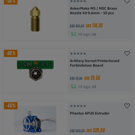
-30%
AnkerMake M5 / M5C Brass
Nozzle kit 0,6mm - 10 pcs
118,30
DKK
DKK 169,00
På lager
26
-60%
Artillery Hornet Printerhoved
Forbindelses Board
29,56
DKK
DKK 73,90
På lager
15
-48%
Phaetus APUS Extruder
339,00
DKK
DKK 649,00