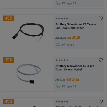
På lager
11
-60%
Artillery Sidewinder X2 Y-akse
End-Stop Limit Switch
39,60
DKK
DKK 99,00
På lager
4
-60%
Artillery Sidewinder X2 4-pin
Touch Skærm Kabel
15,60
DKK
DKK 39,00
På lager
12
-60%