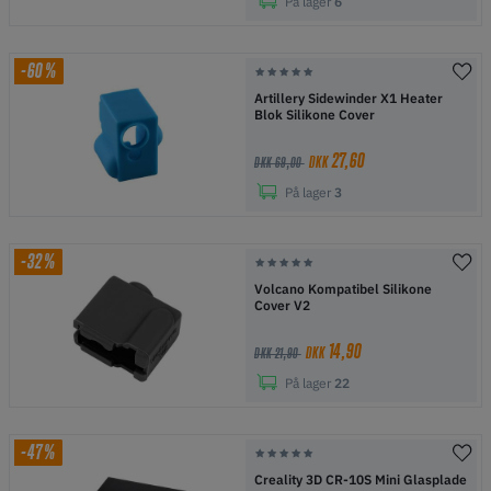
På lager
6
-60%
Artillery Sidewinder X1 Heater
Blok Silikone Cover
27,60
DKK
DKK 69,00
På lager
3
-32%
Volcano Kompatibel Silikone
Cover V2
14,90
DKK
DKK 21,90
På lager
22
-47%
Creality 3D CR-10S Mini Glasplade