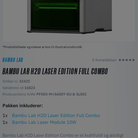
*Produktbilleder og videoer er kun til illustrationsformål.
BAMBU LAB
0 Anmeldelser
BAMBU LAB H2D LASER EDITION FULL COMBO
Artikel nr.
32425
Variations-id
16823
Producentens ArtNr
PF003-M+SA007-EU & SL001
Pakken inkluderer:
1x
Bambu Lab H2D Laser Edition Full Combo
1x
Bambu Lab Laser Module 10W
Bambu Lab H2D Laser Edition Combo er et kraftfuldt og alsidigt