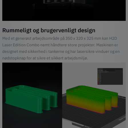
Rummeligt og brugervenligt design
Med et generøst arbejdsområde på 350 x 320 x 325 mm kan H2D
Laser Edition Combo nemt håndtere store projekter. Maskinen er
designet med sikkerhed i tankerne og har lasersikre vinduer og en
nødstopknap for at sikre et sikkert arbejdsmiljø.