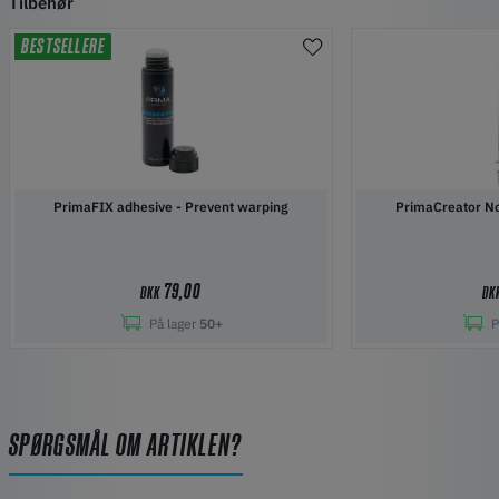
Tilbehør
BESTSELLERE
PrimaFIX adhesive - Prevent warping
PrimaCreator No
79,00
DKK
DK
På lager
50+
P
SPØRGSMÅL OM ARTIKLEN?