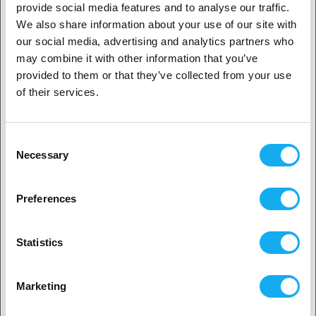
Ved at konvertere digitale billeder til skærestier kan H2D opnå
provide social media features and to analyse our traffic.
perfekt præcision i skæringen, uanset om du arbejder med
We also share information about your use of our site with
indviklede mønstre eller større designs, hvilket giver fleksibilitet for
our social media, advertising and analytics partners who
1. Er du erhvervskunde eller privatkunde?
både hobbyfolk og professionelle.
may combine it with other information that you’ve
provided to them or that they’ve collected from your use
Erhvervskunde
of their services.
Privat kunde
Consent
Necessary
Selection
2. Det ser ud til, at du er fra
USA
Preferences
Ja, fortsæt
Statistics
Tegning med pen
Ingen? Vælg dit land!
En anden funktion, der adskiller H2D Laser Edition Combo fra andre,
Marketing
er dens Pen Drawing-funktion. Med den kan du montere en pen eller
markør på printhovedet og lave detaljerede tegninger på forskellige