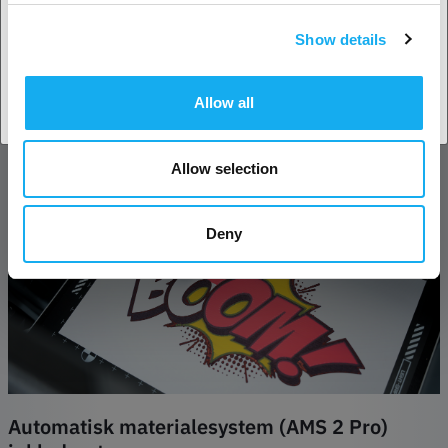
materialer, f.eks. papir, karton og lærred. Systemet bruger den
Show details
samme præcisionskontrol som laserskærings- og
Accepter land
graveringsfunktionerne til at fremstille tegninger med fine linjer.
Denne funktion udvider dine kreative muligheder og gør H2D til ikke
Allow all
bare en laserskærer, men et komplet designværktøj til både skæring
og kunstnerisk tegning.
Allow selection
Deny
Automatisk materialesystem (AMS 2 Pro)