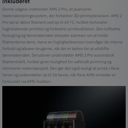
inkluderet
Denne udgave indeholder AMS 2 Pro, et avanceret
materialestyringssystem, der forbedrer 3D-printoplevelsen. AMS 2
Pro tørrer aktivt filament ved op til 65 °C, hvilket forhindrer
fugtrelaterede printfejl og forbedrer printkvaliteten. Den lufttætte
forsegling og tørrematerialet arbejder sammen om at holde
filamenterne tørre, mens en fugtighedssensor overvåger de interne
forhold og advarer brugerne, når der er behov for at udskifte
tørrematerialet. Derudover understøtter AMS 2 Pro automatisk
filamentskift, hvilket giver mulighed for uafbrudt printning og
minimerer materialespild. Den gør det også muligt at printe i flere
farver og understøtter op til 16 farver, når flere AMS-enheder er
forbundet via AMS-hubben.