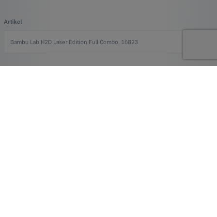
Artikel
Efternavn*
E-mail*
Forretning
Telefon
Besked*