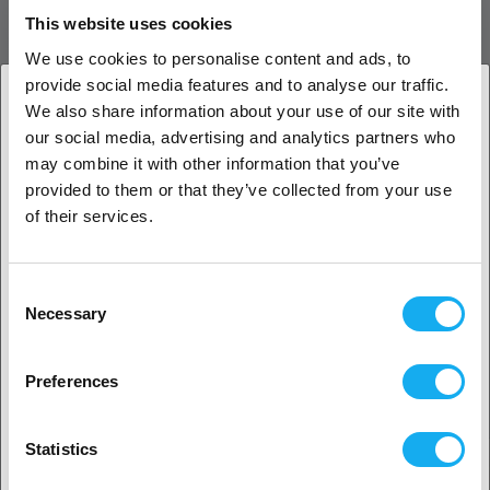
This website uses cookies
Dokumenteret UltiMaker-ydeevne
We use cookies to personalise content and ads, to
Med UltiMaker Cheetah-bevægelsesplanlægning opnår S6 Secure op
provide social media features and to analyse our traffic.
til fire gange hurtigere print sammenlignet med tidligere modeller,
We also share information about your use of our site with
samtidig med at præcisionen bevares. Den kombinerer S-seriens
our social media, advertising and analytics partners who
1. Er du erhvervskunde eller privatkunde?
pålidelighed med europæisk produktion – klar til enhver mission.
may combine it with other information that you’ve
provided to them or that they’ve collected from your use
TEKNISKE SPECIFIKATIONER
Erhvervskunde
of their services.
ANMELDELSER
Privat kunde
Consent
PDF
Necessary
Selection
2. Det ser ud til, at du er fra
USA
Preferences
Ja, fortsæt
Tilbehør
Statistics
BESTSELLERE