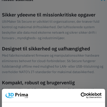
Sikker ydeevne til missionkritiske opgaver
UltiMaker S6 Secure er udviklet til organisationer, der kræver fuld
kontrol og maksimal driftssikkerhed. Det luftisolerede system
beskytter alle data mod eksterne netværk og sikrer sikker drift i
forsvars-, myndigheds- og industrimiljøer.
Designet til sikkerhed og uafhængighed
Med fabriksinstalleret firmware og manipulationssikker hardware
elimineres behovet for cloud-forbindelser. S6 Secure fungerer
fuldstændigt offline med mulighed for LAN- eller USB-tilslutning og
overholder NATO’s IT-standarder for maksimal datasikkerhed.
Kompakt, robust og brugervenlig
Den kompakte og holdbare konstruktion gør S6 Secure nem at
transportere og anvende – uanset om den bruges på en base, i felten
eller i et sikkert produktionsmiljø. Den modulære opbygning sikrer
enkel vedligeholdelse og hurtig ibrugtagning.