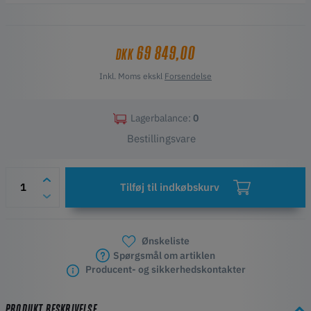
designet til forsvars- og høj-sikkerhedsmiljøer. Med
fabriksinstalleret firmware, manipulationssikker hardware og
UltiMaker Cheetah sikrer den hastighed, præcision og fuld kontrol –
69 849,00
DKK
uanset hvor du befinder dig.
Inkl. Moms ekskl
Forsendelse
Vigtige funktioner
Fungerer helt offline – ingen netværksforbindelse, ingen cloud-
risiko
Lagerbalance:
0
Fabriksinstalleret firmware og manipulationssikker hardware
Bestillingsvare
Kompakt og bærbart design til brug på base eller i felten
Op til 4× hurtigere print med UltiMaker Cheetah
Luftisoleret, NATO-kompatibel sikkerhed
Tilføj til indkøbskurv
Pålidelig og høj kvalitet i alle miljøer
Ønskeliste
Spørgsmål om artiklen
Producent- og sikkerhedskontakter
PRODUKT BESKRIVELSE