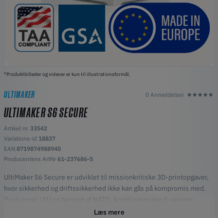
*Produktbilleder og videoer er kun til illustrationsformål.
ULTIMAKER
0 Anmeldelser
ULTIMAKER S6 SECURE
Artikel nr.
33542
Variations-id
18837
EAN
8719874988940
Producentens ArtNr
61-237686-S
UltiMaker S6 Secure er udviklet til missionkritiske 3D-printopgaver,
hvor sikkerhed og driftssikkerhed ikke kan gås på kompromis med.
Produceret i EU og betroet af NATO, kombinerer den S-seriens
dokumenterede ydeevne med et kompakt, luftisoleret system
Læs mere