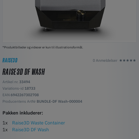
*Produktbilleder og videoer er kun til illustrationsformål.
RAISE3D
0 Anmeldelser
RAISE3D DF WASH
Artikel nr.
33494
Variations-id
18733
EAN
6942267302708
Producentens ArtNr
BUNDLE-DF Wash-000004
Pakken inkluderer:
1x
Raise3D Waste Container
1x
Raise3D DF Wash