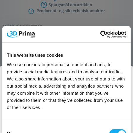
Spørgsmål om artiklen
Producent- og sikkerhedskontakter
PRODUKT BESKRIVELSE
DF Wash
Takket være RFID-tag-systemet er DF Wash i stand til at anvende de
This website uses cookies
passende vaskeindstillinger til hvert materiale. DF Wash skiller sig
We use cookies to personalise content and ads, to
ud med sin effektive væskestyring, automatiske rengøring og
provide social media features and to analyse our traffic.
tømning og meget nemme vedligeholdelse.
We also share information about your use of our site with
our social media, advertising and analytics partners who
1. Er du erhvervskunde eller privatkunde?
may combine it with other information that you’ve
DF Wash udfører grundig rengøring ved hjælp af to turbiner, en
provided to them or that they’ve collected from your use
Erhvervskunde
simulering af håndvask og et lufttørringssystem med to blæsere.
of their services.
Enheden har en 14-liters tank, en maksimal vaskevolumen på 200 x
112 x 300 mm og er kompatibel med opløsningsmidler som IPA-
Privat kunde
sprit, vand eller TPM-opløsningsmiddel. DF Wash leveres med en
Consent
elektrisk hævertpumpe, en vaskekurv, et system til bortskaffelse af