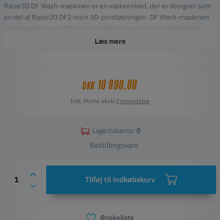
Raise3D DF Wash-maskinen er en vaskeenhed, der er designet som
en del af Raise3D DF2 resin 3D-printløsningen. DF Wash-maskinen
er kompatibel med DF2-resinprinteren og giver en intelligent og
integreret vaskeløsning til dele, der er 3D-printet med resin. Når
Læs mere
delene er rengjorte, skal de efterhærdes i DF Cure-maskinen.
10 990,00
DKK
Inkl. Moms ekskl
Forsendelse
Lagerbalance:
0
Bestillingsvare
Tilføj til indkøbskurv
Ønskeliste