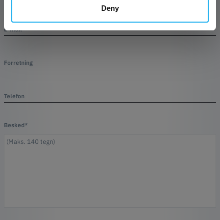
Deny
E-mail*
Forretning
Telefon
Besked*