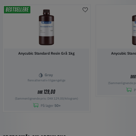
BESTSELLERE
Anycubic Standard Resin Grå 1kg
Anycubic Stan
Gray
DK
flere alternativ tilgængelige
(Sammenlignende pr
P
129,00
DKK
(Sammenlignende pris: DKK 129,00/kilogram)
På lager
50+