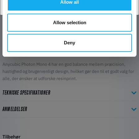
Allow all
gør den til et alsidigt valg til en bred vifte af anvendelser, fra
prototyper til bærbare genstande.
Allow selection
Pålidelig og modstandsdygtig
Med en strømgenoptagelsesfunktion kan Photon Mono 4 fortsætte
Deny
udskrivningen, hvor den slap, efter en pludselig strømafbrydelse,
hvilket reducerer materialespild og sparer tid.
Anycubic Photon Mono 4 har en god balance mellem præcision,
hastighed og brugervenligt design, hvilket gør den til et godt valg for
alle, der ønsker at udforske resinprint.
TEKNISKE SPECIFIKATIONER
ANMELDELSER
Tilbehør