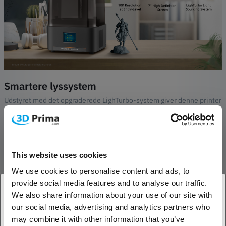
Smartere lyssystem
Udstyret med det opgraderede LighTurbo-system giver denne printer
ensartet belysning på tværs af byggepladen, hvilket reducerer
laglinjer og muliggør hurtigere eksponeringstider på helt ned til 1,5
sekunder pr. lag. Det betyder jævnere print og hurtigere resultater.
This website uses cookies
Gennemtænkt design
We use cookies to personalise content and ads, to
Den opgraderede byggeplatform har laserindgraverede mønstre, der
provide social media features and to analyse our traffic.
forbedrer vedhæftningen under printning og minimerer risikoen for
løft eller vridning. Desuden er det nemmere end nogensinde at
We also share information about your use of our site with
fjerne dine print, hvilket gør efterbehandlingen mere problemfri.
our social media, advertising and analytics partners who
1. Er du erhvervskunde eller privatkunde?
may combine it with other information that you’ve