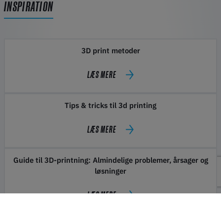
INSPIRATION
3D print metoder
LÆS MERE
Tips & tricks til 3d printing
LÆS MERE
Guide til 3D-printning: Almindelige problemer, årsager og
løsninger
LÆS MERE