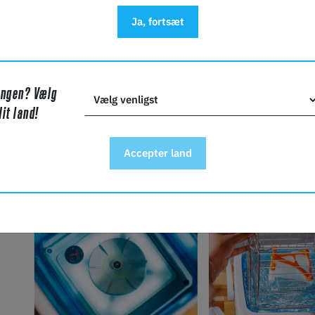
Nøglefunktioner:
Ja, fortsæt
Rotordrevet vandcirkulation:
Vælg 100 eller 225 omdrejning
er. Hvert andet minut skifter rotoren retning for at skubbe
Ingen? Vælg
Tryk forbliver sikkert og under vandet:
En skyllekurv holder
dit land!
opløses, og løfter sig derefter op for at sikre, at det kan d
Let at overvåge fremskridt:
Med en gennemsigtig, oplyst b
Accepter land
fjerne PVA og se, hvornår din del er klar. Desuden viser en