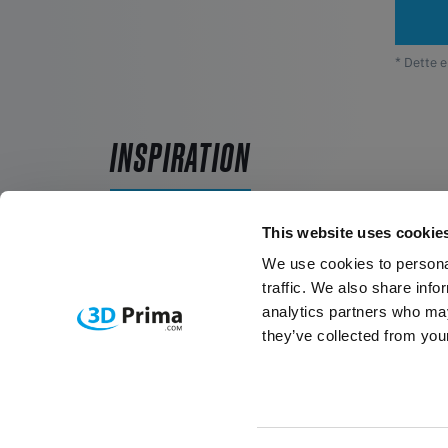
* Dette e
INSPIRATION
This website uses cookie
We use cookies to personal
3D print metoder
traffic. We also share info
analytics partners who may
they’ve collected from your
LÆS MERE