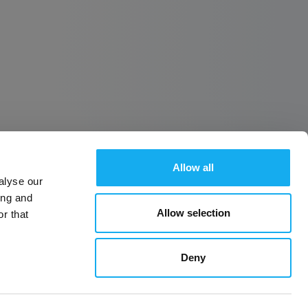
Allow all
alyse our
Guide til 3D-printning: Almindelige
problemer, årsager og løsninger
ing and
Allow selection
r that
Deny
LÆS MERE