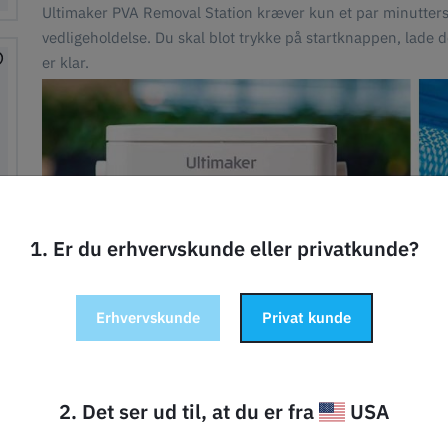
Ultimaker PVA Removal Station kræver kun et par minutters o
vedligeholdelse. Du skal blot trykke på startknappen, lade d
er klar.
1. Er du erhvervskunde eller privatkunde?
Erhvervskunde
Privat kunde
2. Det ser ud til, at du er fra
USA