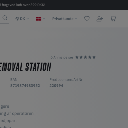
ri fragt ved køb over 399 DKK!
Hurtig levering 2-6 dage
DK
Privatkunde
0 Anmeldelser
EMOVAL STATION
EAN
Producentens ArtNr
8719874983952
220994
igere
ling af operatøren
redjepart
endige