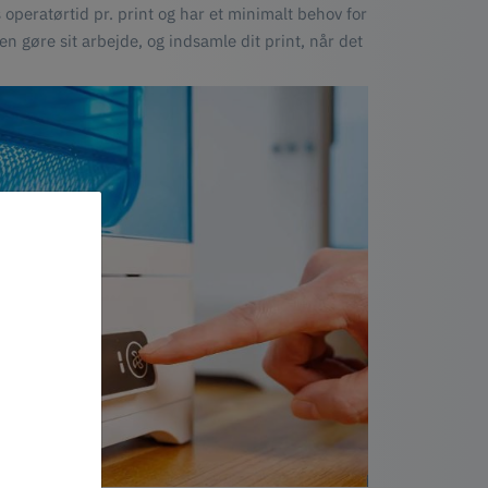
peratørtid pr. print og har et minimalt behov for
en gøre sit arbejde, og indsamle dit print, når det