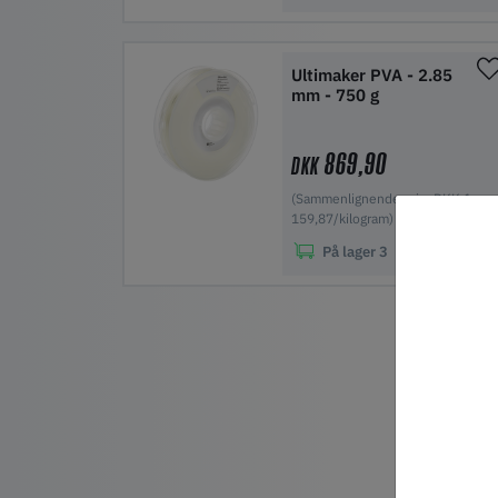
Tilføj til indkøbskurv
Ultimaker PVA - 2.85
mm - 750 g
869,90
DKK
(Sammenlignende pris: DKK 1
159,87/kilogram)
På lager
3
Tilføj til indkøbskurv