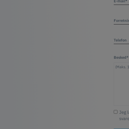
E-mail*
Forretni
Telefon
Besked*
Jeg 
svar