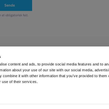
Sende
r et obligatorisk felt.
s
ise content and ads, to provide social media features and to an
Tips & tricks til 3d printing
rmation about your use of our site with our social media, advertis
 combine it with other information that you’ve provided to them o
 use of their services.
LÆS MERE