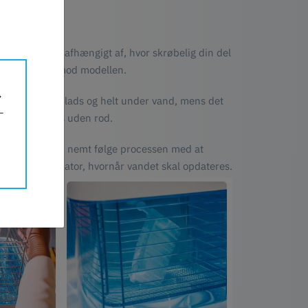
er pr. minut afhængigt af, hvor skrøbelig din del
 vandet jævnt mod modellen.
 dit print på plads og helt under vand, mens det
rænes og fjernes uden rod.
eholder kan du nemt følge processen med at
 mætningsindikator, hvornår vandet skal opdateres.