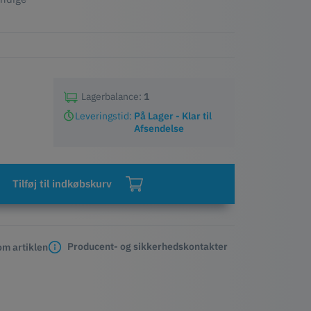
Lagerbalance:
1
Leveringstid:
På Lager - Klar til
Afsendelse
Tilføj til indkøbskurv
Producent- og sikkerhedskontakter
m artiklen