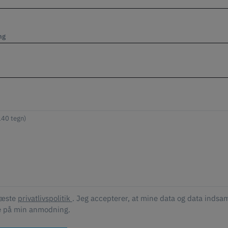
ng
læste
privatlivspolitik
. Jeg accepterer, at mine data og data indsam
e på min anmodning.