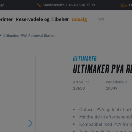
age
Kundeservice + 46 40 684 97 90
F
printer
Reservedele og Tilbehør
Udsalg
Ultimaker PVA Removal Station
ULTIMAKER
ULTIMAKER PVA R
Artikel nr.
Variations-id
28650
10347
Opløser PVA op til 4x hurt
Mindre tid til efterbehand
Kompatibel med PVA fra t
Ingen kemikalier er nødv