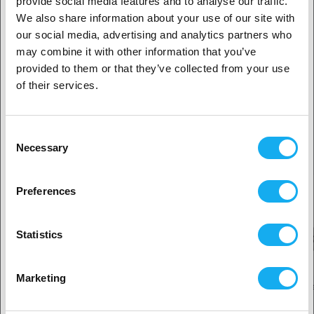
Høj opløsning
provide social media features and to analyse our traffic.
Glatte overflader
We also share information about your use of our site with
our social media, advertising and analytics partners who
1. Er du erhvervskunde eller privatkunde?
may combine it with other information that you’ve
ANMELDELSER
provided to them or that they’ve collected from your use
Erhvervskunde
of their services.
PDF
Privat kunde
Consent
Necessary
Selection
Tilbehør
2. Det ser ud til, at du er fra
USA
Preferences
Ja, fortsæt
Statistics
Ingen? Vælg dit land!
Marketing
PrimaCreator Resin Filters - 25-Pakke
PrimaCreator Re