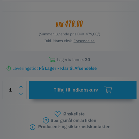
Funktion
Glatte overflader
Høj opløsning
479,00
DKK
Let at rengøre og slibe
(Sammenlignende pris DKK 479,00/)
Inkl. Moms ekskl
Forsendelse
Lagerbalance:
30
Leveringstid:
På Lager - Klar til Afsendelse
Tilføj til indkøbskurv
Ønskeliste
Spørgsmål om artiklen
Producent- og sikkerhedskontakter