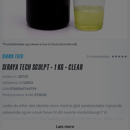
*Produktbilleder og videoer er kun til illustrationsformål.
SIRAYA TECH
0 Anmeldelser
SIRAYA TECH SCULPT - 1 KG - CLEAR
Artikel nr.
28725
Variations-id
10553
EAN
0768564744739
Producentens ArtNr
ST0020
Leder du efter det ideelle resin med et glat sprøjtestøbe-lignende
udseende og en smuk farve til dit nyeste modeldesign? Vi
præsenterer Sculpt, den bedste resin til modelbyggere. Med særlig
formel med høj temperaturbestandighed.
Læs mere