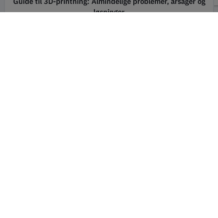
Guide til 3D-printning: Almindelige problemer, årsager og
løsninger
LÆS MERE
Kontakt information
Butik
Min konto
Service
Betalning