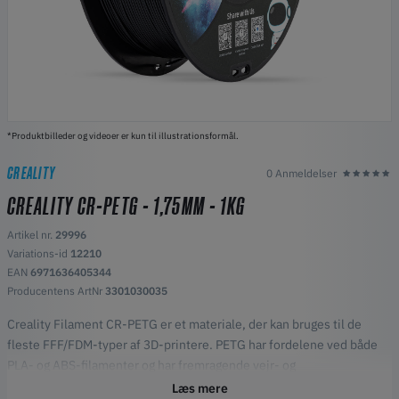
*Produktbilleder og videoer er kun til illustrationsformål.
CREALITY
0 Anmeldelser
CREALITY CR-PETG - 1,75MM - 1KG
Artikel nr.
29996
Variations-id
12210
EAN
6971636405344
Producentens ArtNr
3301030035
Creality Filament CR-PETG er et materiale, der kan bruges til de
fleste FFF/FDM-typer af 3D-printere. PETG har fordelene ved både
PLA- og ABS-filamenter og har fremragende vejr- og
kemikaliebestandighed, så det er ideelt til prototyper i mange
Læs mere