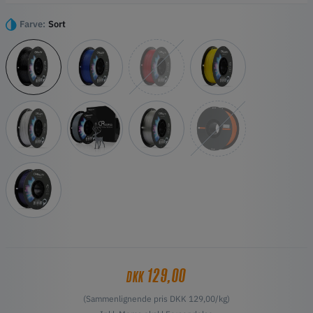
brancher.
Højdepunkter
Farve:
Sort
Miljøvenlig, lugtfri og ikke-giftig
Fremragende stabilitet og fugtbestandighed
Den trykte model har en god styrke og er fast og robust.
Gennemsigtig og blank
Enkel betjening og god kompatibilitet
129,00
DKK
(Sammenlignende pris DKK 129,00/kg)