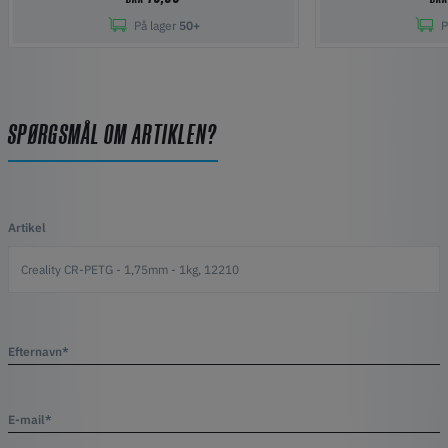
På lager
50+
P
SPØRGSMÅL OM ARTIKLEN?
Artikel
Efternavn*
E-mail*