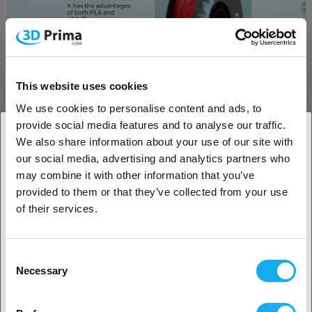
This website uses cookies
Miljøvenlig, lugtfri og ikke-giftig
We use cookies to personalise content and ads, to
provide social media features and to analyse our traffic.
PETG har fremragende vejrbestandighed og kemisk resistens, ingen
We also share information about your use of our site with
lugt og er ikke giftigt, hvilket er venligt over for miljøet. Det kan
our social media, advertising and analytics partners who
printe med fine resultater.
1. Er du erhvervskunde eller privatkunde?
may combine it with other information that you’ve
Fremragende stabilitet og fugtbestandighed
provided to them or that they’ve collected from your use
Erhvervskunde
of their services.
Med en ensartet diameter er det ikke let at knække og vride.
Privat kunde
Consent
Necessary
Selection
2. Det ser ud til, at du er fra
USA