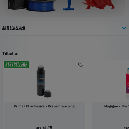
ANMELDELSER
Tilbehør
BESTSELLERE
PrimaFIX adhesive - Prevent warping
Magigoo 
79,00
DKK
DK