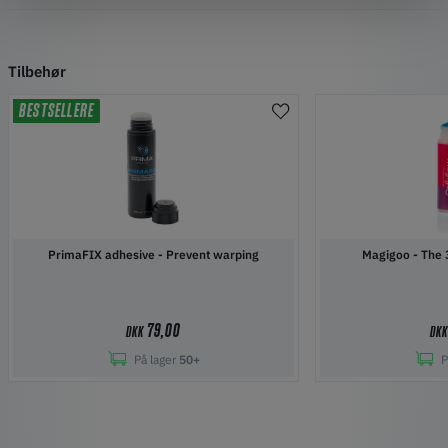
Tilbehør
BESTSELLERE
PrimaFIX adhesive - Prevent warping
Magigoo 
79,00
DKK
DK
På lager
50+
P