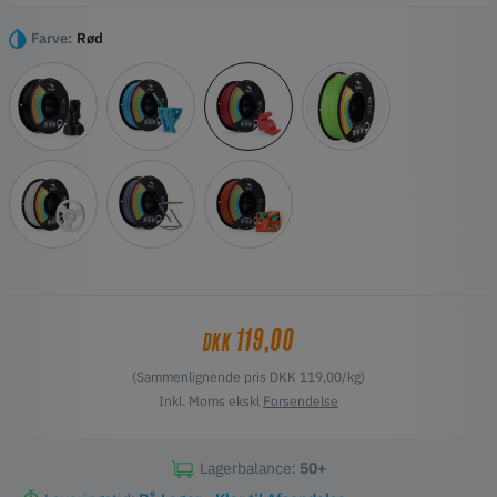
mere jævnt print. De anvendte råmaterialer er af høj renhed og fri for
urenheder, hvilket forbedrer succesraten for print takket være deres
Farve:
Rød
gode fluiditet.
Højdepunkter
Større sejhed uden brud
Høj stabilitet giver højere printkvalitet
Pæn vikling med glat tryk
Flowprint uden tilstopning
Ubegrænsede 3D-modeller og leg med 3D Printing Cloud
Communities
119,00
DKK
(Sammenlignende pris DKK 119,00/kg)
Inkl. Moms ekskl
Forsendelse
Lagerbalance:
50+