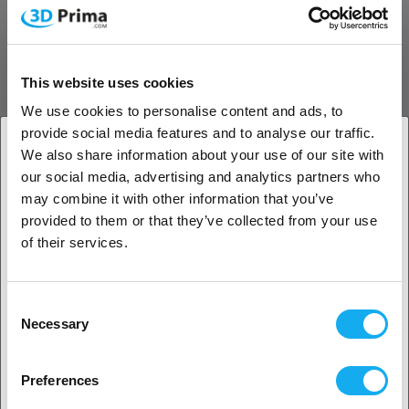
Større sejhed uden brud
Forbedrer filamentets sejhed, så det kan bøjes flere gange med
This website uses cookies
mindre risiko for brud.
We use cookies to personalise content and ads, to
Høj stabilitet giver højere printkvalitet
provide social media features and to analyse our traffic.
We also share information about your use of our site with
Mere stabil printydelse opfylder gør-det-selv-entusiasters behov for
our social media, advertising and analytics partners who
1. Er du erhvervskunde eller privatkunde?
at opleve filamenter af højere kvalitet.
may combine it with other information that you’ve
Pæn vikling med glat tryk
provided to them or that they’ve collected from your use
Erhvervskunde
of their services.
Præcis filamentdiameterkontrol, EPC automatisk
viklingsarrangement for at sikre jævnere fremføring og print.
Privat kunde
Consent
Necessary
Selection
2. Det ser ud til, at du er fra
USA
Preferences
Ja, fortsæt