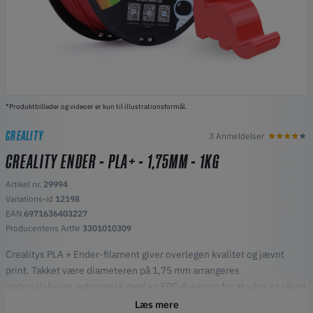
*Produktbilleder og videoer er kun til illustrationsformål.
CREALITY
3 Anmeldelser
CREALITY ENDER - PLA+ - 1,75MM - 1KG
Artikel nr.
29994
Variations-id
12198
EAN
6971636403227
Producentens ArtNr
3301010309
Crealitys PLA + Ender-filament giver overlegen kvalitet og jævnt
print. Takket være diameteren på 1,75 mm arrangeres
materialelinjen automatisk med en EPC-funktion for at sikre et jævnt
output uden sammenfiltringer eller blokeringer, hvilket fremmer et
Læs mere