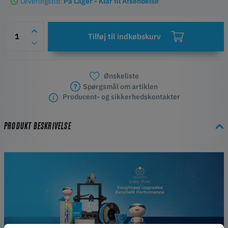
Leveringstid:
På Lager - Klar til Afsendelse
Tilføj til indkøbskurv
Ønskeliste
Spørgsmål om artiklen
Producent- og sikkerhedskontakter
PRODUKT BESKRIVELSE