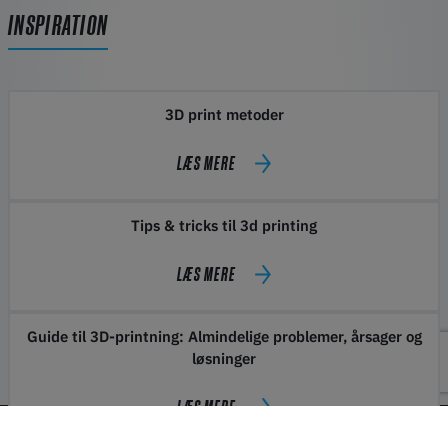
INSPIRATION
3D print metoder
LÆS MERE
Tips & tricks til 3d printing
LÆS MERE
Guide til 3D-printning: Almindelige problemer, årsager og
løsninger
LÆS MERE