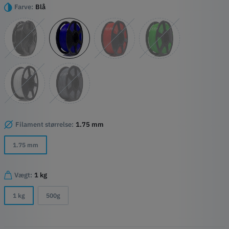
Højdepunkter
Farve:
Blå
Let at udskrive
Pålidelig
Sikker
Filament størrelse:
1.75 mm
1.75 mm
Vægt:
1 kg
1 kg
500g