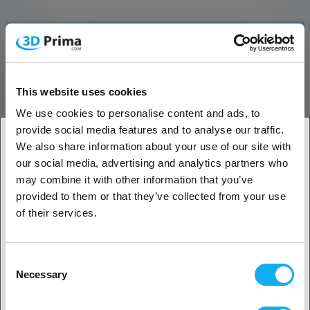
This website uses cookies
We use cookies to personalise content and ads, to
provide social media features and to analyse our traffic.
We also share information about your use of our site with
our social media, advertising and analytics partners who
1. Er du erhvervskunde eller privatkunde?
may combine it with other information that you’ve
Flashforge PLA
provided to them or that they’ve collected from your use
Erhvervskunde
of their services.
Flashforge PLA er et letanvendeligt, stabilt, miljøvenligt og sikkert
3D-printfilament, der passer til alle større FFF 3D-printere.
Privat kunde
Produktet er fremstillet af råmaterialer af høj kvalitet og har
Consent
forbedret holdbarheden og udskrivningsglatheden gennem
Necessary
justeringer af produktionsprocessen og formuleringen.
Selection
2. Det ser ud til, at du er fra
USA
Fordele ved Flashforge PLA: