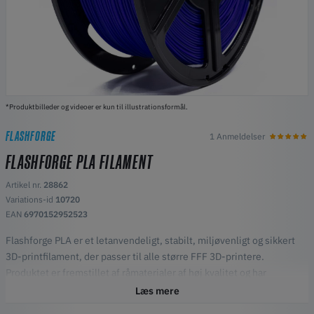
*Produktbilleder og videoer er kun til illustrationsformål.
FLASHFORGE
1 Anmeldelser
FLASHFORGE PLA FILAMENT
Artikel nr.
28862
Variations-id
10720
EAN
6970152952523
Flashforge PLA er et letanvendeligt, stabilt, miljøvenligt og sikkert
3D-printfilament, der passer til alle større FFF 3D-printere.
Produktet er fremstillet af råmaterialer af høj kvalitet og har
forbedret holdbarheden og udskrivningsglatheden gennem
Læs mere
justeringer af produktionsprocessen og formuleringen.