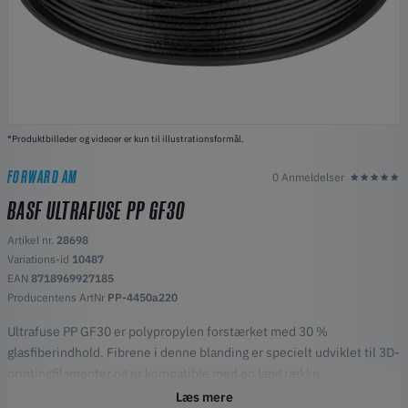
*Produktbilleder og videoer er kun til illustrationsformål.
FORWARD AM
0 Anmeldelser
BASF ULTRAFUSE PP GF30
Artikel nr.
28698
Variations-id
10487
EAN
8718969927185
Producentens ArtNr
PP-4450a220
Ultrafuse PP GF30 er polypropylen forstærket med 30 %
glasfiberindhold. Fibrene i denne blanding er specielt udviklet til 3D-
printingfilamenter og er kompatible med en lang række.
Højdepunkter
Læs mere