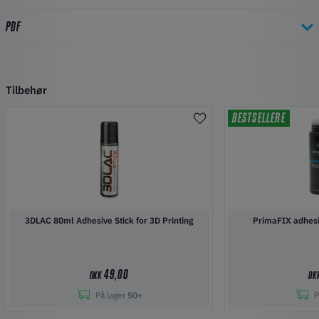
PDF
Tilbehør
BESTSELLERE
3DLAC 80ml Adhesive Stick for 3D Printing
PrimaFIX adhesi
49,00
DKK
DK
På lager
50+
P