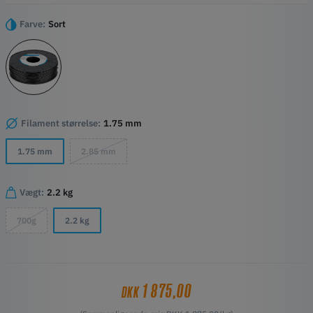
Fremragende kemisk modstandsdygtighed
Lav tæthed
Farve:
Sort
Lavt fugtoptag
Høj varmebestandighed
Forbedret UV-bestandighed
Filament størrelse:
1.75 mm
1.75 mm
2.85 mm
Vægt:
2.2 kg
700g
2.2 kg
1 875,00
DKK