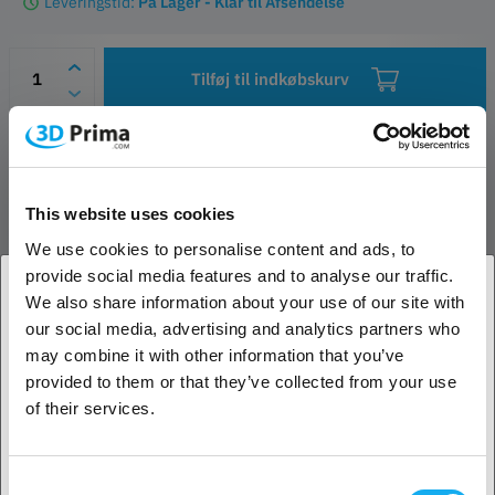
Leveringstid:
På Lager - Klar til Afsendelse
Tilføj til indkøbskurv
Ønskeliste
Spørgsmål om artiklen
Producent- og sikkerhedskontakter
This website uses cookies
We use cookies to personalise content and ads, to
PRODUKT BESKRIVELSE
provide social media features and to analyse our traffic.
We also share information about your use of our site with
our social media, advertising and analytics partners who
1. Er du erhvervskunde eller privatkunde?
BASF Ultracur3D farvesæt - 0,5 kg
may combine it with other information that you’ve
Farvekit-løsningerne gør det muligt at printe dele i en lang række
provided to them or that they’ve collected from your use
Erhvervskunde
farver Ultracur3D® CK 01 Hvid, Ultracur3D® CK 02 Gul, Ultracur3D®
of their services.
CK 03 Cyan, Ultracur3D® CK 04 Magenta og Ultracur3D® CK 06 Sort.
Privat kunde
Consent