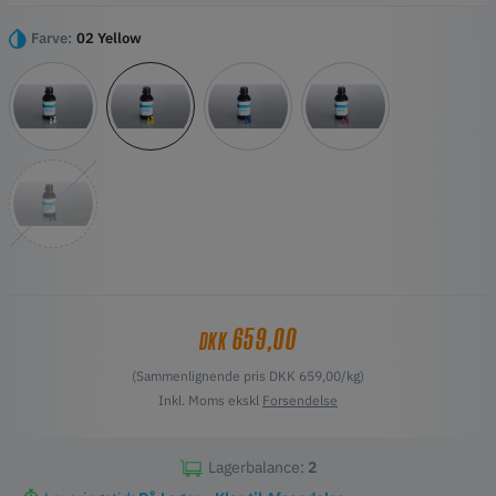
printning
Muliggør farvede dele uden behov for efterbehandling
Farve:
02 Yellow
Fås i hvid, gul, cyan, magenta og sort
659,00
DKK
(Sammenlignende pris DKK 659,00/kg)
Inkl. Moms ekskl
Forsendelse
Lagerbalance:
2