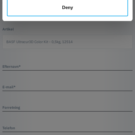
SPØRGSMÅL OM ARTIKLEN?
Deny
Artikel
Efternavn*
E-mail*
Forretning
Telefon