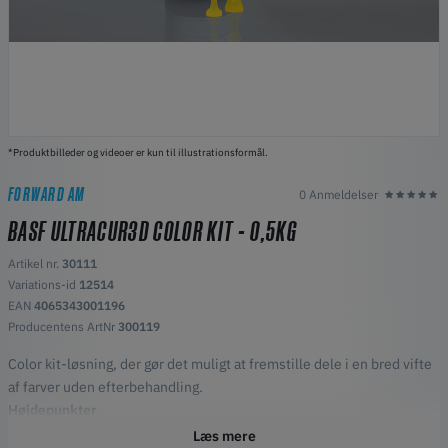
*Produktbilleder og videoer er kun til illustrationsformål.
FORWARD AM
0 Anmeldelser
BASF ULTRACUR3D COLOR KIT - 0,5KG
Artikel nr.
30111
Variations-id
12514
EAN
4065343001196
Producentens ArtNr
300119
Color kit-løsning, der gør det muligt at fremstille dele i en bred vifte
af farver uden efterbehandling.
Højdepunkter
Farveblandingsopløsning, tilsættes til din baseharpiks før
Læs mere