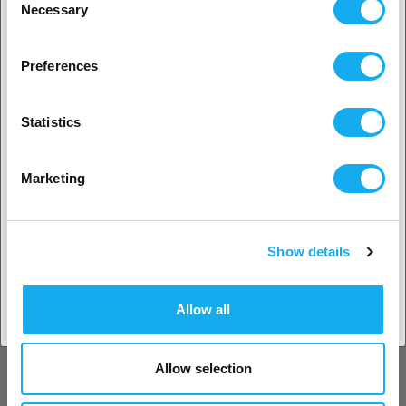
Necessary
Selection
2. Det ser ud til, at du er fra
USA
Preferences
Ja, fortsæt
Statistics
Ingen? Vælg dit land!
Marketing
Bemærk:
Farverne vist på billederne er eksempler, det endelige
resultat kan variere afhængigt af blandingen.
Show details
Accepter land
ANMELDELSER
Allow all
Allow selection