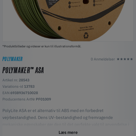
*Produktbilleder og videoer er kun til illustrationsformål.
POLYMAKER
0 Anmeldelser
POLYMAKER™ ASA
Artikel nr.
28543
Variations-id
13783
EAN
6938936710028
Producentens ArtNr
PF01009
PolyLite ASA er et alternativ til ABS med en forbedret
vejrbestandighed. Dens UV-bestandighed og fremragende
mekaniske egenskaber gør den til det perfekte valg til anvendelse i
det virkelige liv.
Læs mere