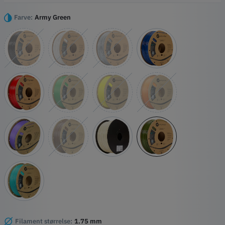
Højdepunkter
Modstandsdygtighed over for høje temperaturer
Farve:
Army Green
UV-bestandig
Vejrbestandig
Meget gode mekaniske egenskaber
Filament størrelse:
1.75 mm