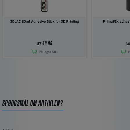
3DLAC 80ml Adhesive Stick for 3D Printing
PrimaFIX adhesi
49,00
DKK
DK
På lager
50+
P
SPØRGSMÅL OM ARTIKLEN?