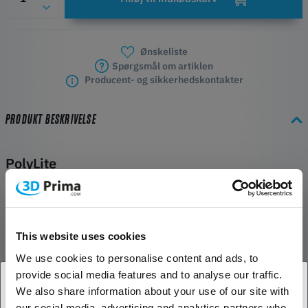
Ønskeliste
Spørgsmål om artiklen
Producent- og sikkerhedskontakter
PRODUKT BESKRIVELSE
PolyLite
PolyLite er en familie af 3D-printfilamenter, der er fremstillet af de
bedste råmaterialer til at levere exceptionel kvalitet og pålidelighed.
PolyLite ASA
This website uses cookies
PolyLite™ ASA er et alternativ til ABS med en forbedret
We use cookies to personalise content and ads, to
vejrbestandighed. Dens UV-resistens og fremragende mekaniske
provide social media features and to analyse our traffic.
egenskaber gør den til det perfekte valg til virkelige
We also share information about your use of our site with
anvendelser.PolyLite™ dækker de mest populære 3D-printmaterialer
our social media, advertising and analytics partners who