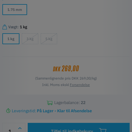
1.75 mm
Vægt:
1 kg
1 kg
3 kg
5 kg
269,00
DKK
(Sammenlignende pris DKK 269,00/kg)
Inkl. Moms ekskl
Forsendelse
Lagerbalance:
22
Leveringstid:
På Lager - Klar til Afsendelse
Tilføj til indkøbskurv