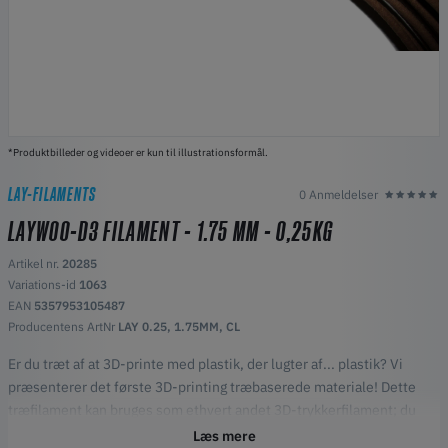
*Produktbilleder og videoer er kun til illustrationsformål.
LAY-FILAMENTS
0 Anmeldelser
LAYWOO-D3 FILAMENT - 1.75 MM - 0,25KG
Artikel nr.
20285
Variations-id
1063
EAN
5357953105487
Producentens ArtNr
LAY 0.25, 1.75MM, CL
Er du træt af at 3D-printe med plastik, der lugter af... plastik? Vi
præsenterer det første 3D-printing træbaserede materiale! Dette
træfilament kan bruges som ethvert andet 3D-trykkerfilament; du
skal bare lægge det i din 3D-printer og udskrive de objekter, du
Læs mere