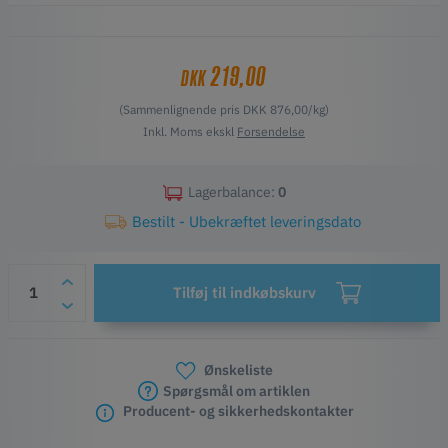
ønsker!
Vigtigste funktioner
Fleksibel
219,00
DKK
Lugter af træ
Ingen forvridning
(Sammenlignende pris DKK 876,00/kg)
40% genbrugstræ
Inkl. Moms ekskl
Forsendelse
Lagerbalance:
0
Bestilt - Ubekræftet leveringsdato
Tilføj til indkøbskurv
Ønskeliste
Spørgsmål om artiklen
Producent- og sikkerhedskontakter