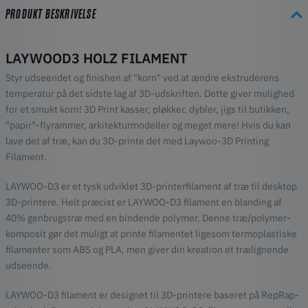
PRODUKT BESKRIVELSE
LAYWOOD3 HOLZ FILAMENT
Styr udseendet og finishen af "korn" ved at ændre ekstruderens
temperatur på det sidste lag af 3D-udskriften. Dette giver mulighed
for et smukt korn! 3D Print kasser, pløkker, dybler, jigs til butikken,
"papir"-flyrammer, arkitekturmodeller og meget mere! Hvis du kan
lave det af træ, kan du 3D-printe det med Laywoo-3D Printing
Filament.
LAYWOO-D3 er et tysk udviklet 3D-printerfilament af træ til desktop
3D-printere. Helt præcist er LAYWOO-D3 filament en blanding af
40% genbrugstræ med en bindende polymer. Denne træ/polymer-
komposit gør det muligt at printe filamentet ligesom termoplastiske
filamenter som ABS og PLA, men giver din kreation et trælignende
udseende.
LAYWOO-D3 filament er designet til 3D-printere baseret på RepRap-