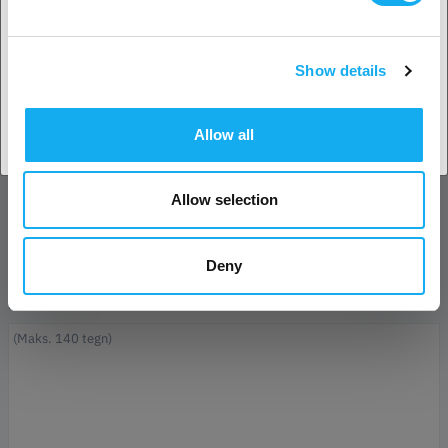
Efternavn*
Show details
Accepter land
E-mail*
Allow all
Forretning
Allow selection
Telefon
Deny
Besked*