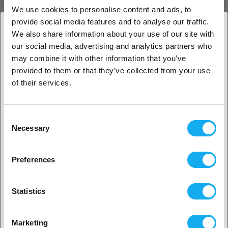
We use cookies to personalise content and ads, to
Bambu Lab Printer Cable Pack til P2S leverer nødvendige data- og
provide social media features and to analyse our traffic.
strømkabler for stabil intern forbindelse.
We also share information about your use of our site with
our social media, advertising and analytics partners who
1. Er du erhvervskunde eller privatkunde?
ANMELDELSER
may combine it with other information that you’ve
provided to them or that they’ve collected from your use
Erhvervskunde
of their services.
Privat kunde
Consent
Necessary
Selection
SPØRGSMÅL OM ARTIKLEN?
2. Det ser ud til, at du er fra
USA
Preferences
Ja, fortsæt
Artikel
Statistics
Ingen? Vælg dit land!
Marketing