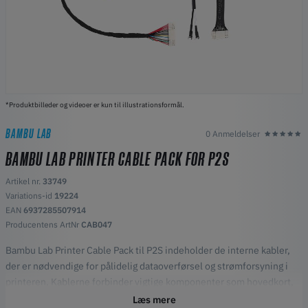
*Produktbilleder og videoer er kun til illustrationsformål.
BAMBU LAB
0 Anmeldelser
BAMBU LAB PRINTER CABLE PACK FOR P2S
Artikel nr.
33749
Variations-id
19224
EAN
6937285507914
Producentens ArtNr
CAB047
Bambu Lab Printer Cable Pack til P2S indeholder de interne kabler,
der er nødvendige for pålidelig dataoverførsel og strømforsyning i
printeren. Kablerne forbinder vigtige komponenter som hovedkort,
printhoved, sensorer og strømmoduler og sikrer stabil
Læs mere