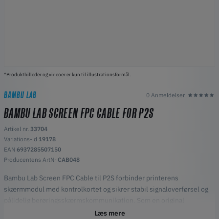
*Produktbilleder og videoer er kun til illustrationsformål.
BAMBU LAB
0 Anmeldelser
BAMBU LAB SCREEN FPC CABLE FOR P2S
Artikel nr.
33704
Variations-id
19178
EAN
6937285507150
Producentens ArtNr
CAB048
Bambu Lab Screen FPC Cable til P2S forbinder printerens
skærmmodul med kontrolkortet og sikrer stabil signaloverførsel og
pålidelig berøringsskærmskommunikation. Som en original
reservedel tilbyder den præcis pasform, stabil ydeevne og fuld
Læs mere