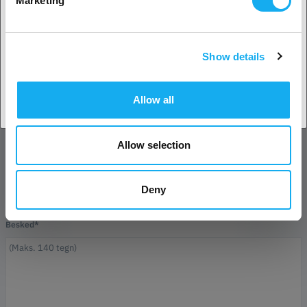
Marketing
Efternavn*
Show details
Accepter land
E-mail*
Allow all
Forretning
Allow selection
Telefon
Deny
Besked*