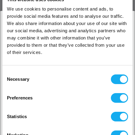
We use cookies to personalise content and ads, to
Bambu Lab Screen FPC Cable til P2S sikrer stabil signaloverførsel
provide social media features and to analyse our traffic.
mellem skærm og kontrolkort. En original reservedel med fleksibelt
We also share information about your use of our site with
og holdbart design.
our social media, advertising and analytics partners who
1. Er du erhvervskunde eller privatkunde?
may combine it with other information that you’ve
ANMELDELSER
provided to them or that they’ve collected from your use
Erhvervskunde
of their services.
Privat kunde
Consent
Necessary
Selection
2. Det ser ud til, at du er fra
USA
SPØRGSMÅL OM ARTIKLEN?
Preferences
Ja, fortsæt
Statistics
Artikel
Ingen? Vælg dit land!