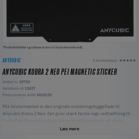
*Produktbilleder og videoer er kun til illustrationsformål.
ANYCUBIC
0 Anmeldelser
ANYCUBIC KOBRA 2 NEO PEI MAGNETIC STICKER
Artikel nr.
29710
Variations-id
11837
Producentens ArtNr
S010135
PEI-klistermærket er den originale erstatningsbyggeflade til
Anycubic Kobra 2 Neo. Det giver stærk første-lags vedhæftning til
forskellige filamenter og gør det nemt at fjerne print, når de er
afkølet.
Læs mere