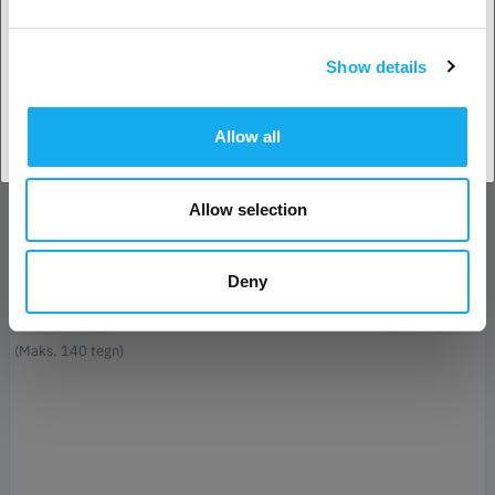
Efternavn*
Show details
Accepter land
E-mail*
Allow all
Forretning
Allow selection
Telefon
Deny
Besked*