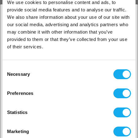
We use cookies to personalise content and ads, to
Original PEI-overflade til Anycubic Kobra 2 Neo. Giver god
provide social media features and to analyse our traffic.
vedhæftning og nem fjernelse af print.
We also share information about your use of our site with
our social media, advertising and analytics partners who
1. Er du erhvervskunde eller privatkunde?
ANMELDELSER
may combine it with other information that you’ve
provided to them or that they’ve collected from your use
Erhvervskunde
of their services.
Privat kunde
Consent
Necessary
SPØRGSMÅL OM ARTIKLEN?
Selection
2. Det ser ud til, at du er fra
USA
Preferences
Ja, fortsæt
Artikel
Statistics
Ingen? Vælg dit land!
Marketing