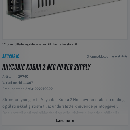
*Produktbilleder og videoer er kun til illustrationsformål.
ANYCUBIC
0 Anmeldelser
ANYCUBIC KOBRA 2 NEO POWER SUPPLY
Artikel nr.
29740
Variations-id
11867
Producentens ArtNr
E09010029
Strømforsyningen til Anycubic Kobra 2 Neo leverer stabil spænding
og tilstrækkelig strøm til at understøtte krævende printopgaver.
Designet til optimal sikkerhed og effektivitet sikrer den pålidelig
ydeevne for din 3D-printer.
Læs mere