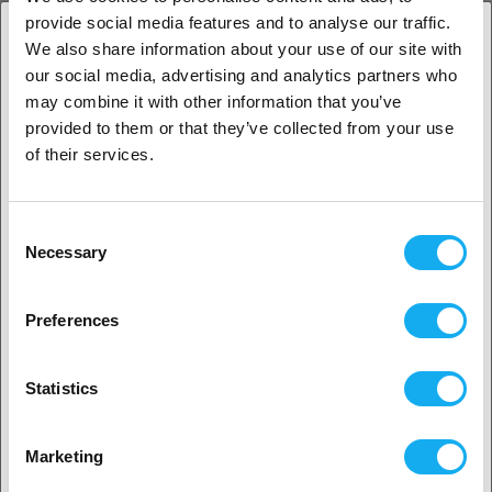
provide social media features and to analyse our traffic.
Anycubic Kobra 2 Neo Strømforsyning
We also share information about your use of our site with
ANMELDELSER
our social media, advertising and analytics partners who
1. Er du erhvervskunde eller privatkunde?
may combine it with other information that you’ve
provided to them or that they’ve collected from your use
Erhvervskunde
of their services.
Privat kunde
Consent
SPØRGSMÅL OM ARTIKLEN?
Necessary
Selection
2. Det ser ud til, at du er fra
USA
Preferences
Ja, fortsæt
Artikel
Statistics
Ingen? Vælg dit land!
Marketing
Efternavn*