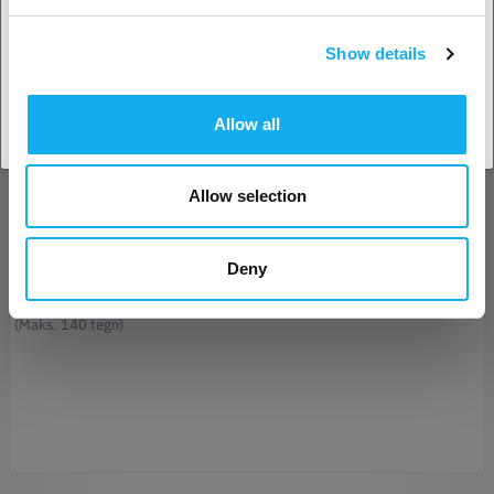
Show details
Accepter land
E-mail*
Allow all
Forretning
Allow selection
Telefon
Deny
Besked*