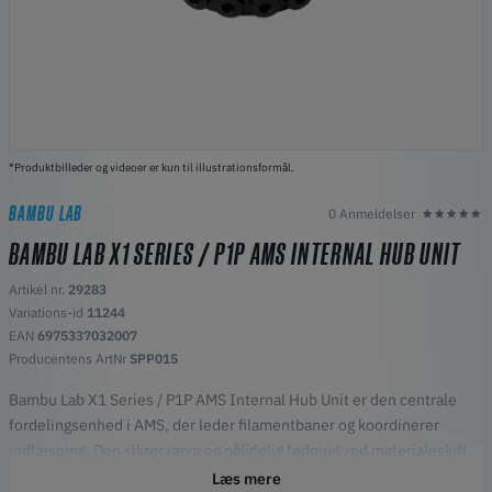
*Produktbilleder og videoer er kun til illustrationsformål.
BAMBU LAB
0 Anmeldelser
BAMBU LAB X1 SERIES / P1P AMS INTERNAL HUB UNIT
Artikel nr.
29283
Variations-id
11244
EAN
6975337032007
Producentens ArtNr
SPP015
Bambu Lab X1 Series / P1P AMS Internal Hub Unit er den centrale
fordelingsenhed i AMS, der leder filamentbaner og koordinerer
indlæsning. Den sikrer jævn og pålidelig fødning ved materialeskift
og multimaterialeprint.
Læs mere