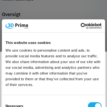
Oversigt
AMS Internal Hub Unit er specielt designet til Bambu AMS. Den
bruges til at vælge bestemte filamenter i AMS og føre dem fra AMS til
printeren. Den har også funktioner til hastighedsmåling
(filamentfremføring) og filamentregistrering.
This website uses cookies
Installation
We use cookies to personalise content and ads, to
Læs mere om udskiftning af AMS Internal Hub Unit på Bambu Lab
provide social media features and to analyse our traffic.
Wiki.
We also share information about your use of our site with
*Gem alle skruer fra din originale AMS Internal Hub Unit til
our social media, advertising and analytics partners who
1. Er du erhvervskunde eller privatkunde?
genmontering.
may combine it with other information that you’ve
provided to them or that they’ve collected from your use
Erhvervskunde
I pakken
of their services.
AMS Internal Hub Unit
Privat kunde
Kompatibilitet
Consent
Necessary
Selection