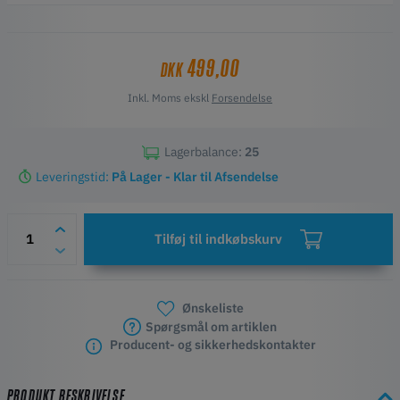
Vigtige egenskaber
Central hub til intern AMS filamentføring
499,00
DKK
Integreret print med sensor for filamenttilstedeværelse og
retning
Inkl. Moms ekskl
Forsendelse
Glatte føringer reducerer friktion og krydsninger
For samlet enhed med stik for hurtig installation
Tilpasset 1,75 mm filament og AMS drift
Lagerbalance:
25
Kompatibel med Bambu Lab X1 serien og P1P
Leveringstid:
På Lager - Klar til Afsendelse
Tilføj til indkøbskurv
Ønskeliste
Spørgsmål om artiklen
Producent- og sikkerhedskontakter
PRODUKT BESKRIVELSE