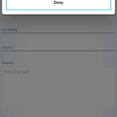
Deny
E-mail*
Forretning
Telefon
Besked*