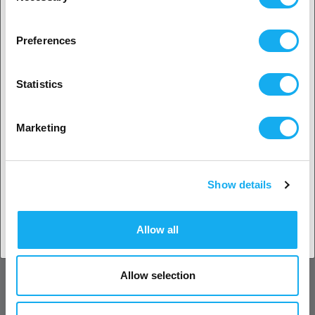
Virker med Bambu AMS
2. Det ser ud til, at du er fra
USA
ANMELDELSER
Preferences
Ja, fortsæt
Statistics
Ingen? Vælg dit land!
Marketing
SPØRGSMÅL OM ARTIKLEN?
Show details
Accepter land
Artikel
Allow all
Allow selection
Efternavn*