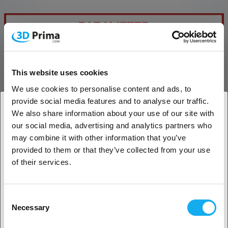
This website uses cookies
We use cookies to personalise content and ads, to
provide social media features and to analyse our traffic.
We also share information about your use of our site with
our social media, advertising and analytics partners who
1. Er du erhvervskunde eller privatkunde?
may combine it with other information that you’ve
provided to them or that they’ve collected from your use
Erhvervskunde
of their services.
Privat kunde
Consent
Necessary
Selection
2. Det ser ud til, at du er fra
USA