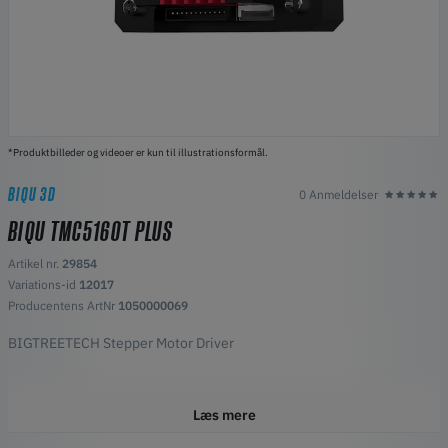
*Produktbilleder og videoer er kun til illustrationsformål.
BIQU 3D
0 Anmeldelser
BIQU TMC5160T PLUS
Artikel nr.
29854
Variations-id
12017
Producentens ArtNr
1050000069
BIGTREETECH Stepper Motor Driver
Læs mere