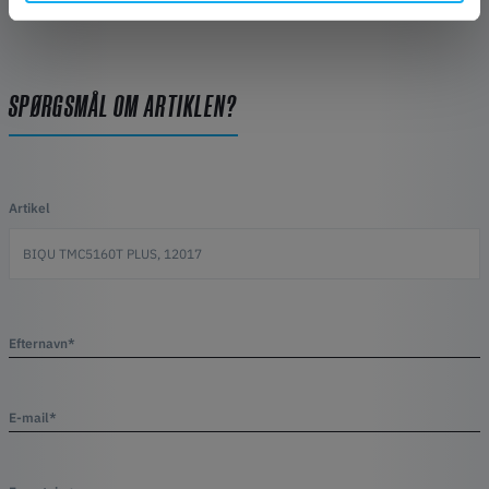
SPØRGSMÅL OM ARTIKLEN?
Artikel
Efternavn*
E-mail*