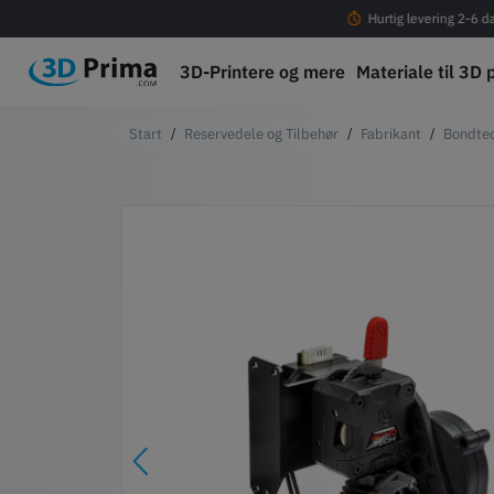
Fri fragt ved køb over 399 DKK!
Hurtig levering 2-6 d
3D-Printere og mere
Materiale til 3D 
Reservedele og Tilbehør
Fabrikant
Bondte