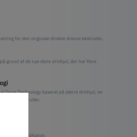
atning for den originale direkte drevne ekstruder.
 grund af de nye store drivhjul, der har flere
ogi
 Drive Technology baseret på større drivhjul, en
et på en ekstruder.
rktøj eller applikation.