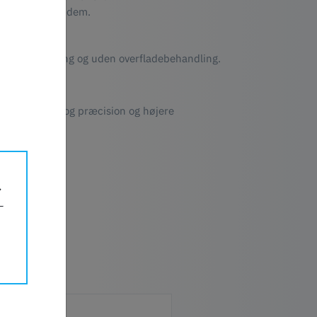
emt at rengøre dem.
ompatibilitet.
ing.
er uden blegning og uden overfladebehandling.
ksimal styrke og præcision og højere