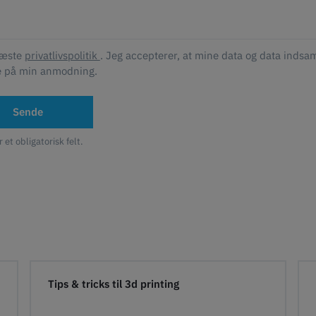
læste
privatlivspolitik
. Jeg accepterer, at mine data og data indsam
e på min anmodning.
Sende
r et obligatorisk felt.
Tips & tricks til 3d printing