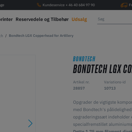
age
Kundeservice + 46 40 684 97 90
F
printer
Reservedele og Tilbehør
Udsalg
ch
Bondtech LGX Copperhead for Artillery
BONDTECH
BONDTECH LGX CO
Artikel nr.
Variations-id
28857
10713
Opgrader de vigtigste kompone
med Bondtech's pålidelighed 
opgraderingssæt indeholder 
specialfremstillet aluminiums
Dette 1,75 mm filament dire