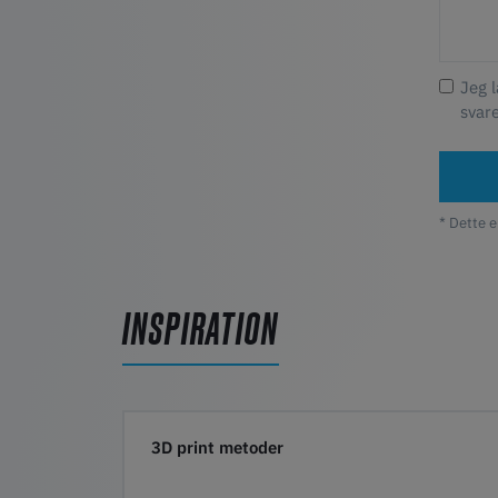
Jeg 
svar
* Dette e
INSPIRATION
3D print metoder