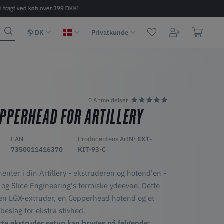
ri fragt ved køb over 399 DKK!
Hurtig levering 2-6 dage
DK
Privatkunde
0 Anmeldelser
PPERHEAD FOR ARTILLERY
EAN
Producentens ArtNr
EXT-
7350011416370
KIT-93-C
nter i din Artillery - ekstruderen og hotend'en -
og Slice Engineering's termiske ydeevne. Dette
en LGX-extruder, en Copperhead hotend og et
beslag for ekstra stivhed.
kte ekstruder setup kan bruges på følgende: