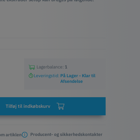
Lagerbalance:
1
Leveringstid:
På Lager - Klar til
Afsendelse
Tilføj til indkøbskurv
Producent- og sikkerhedskontakter
m artiklen