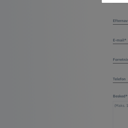
Efterna
E-mail*
Forretni
Telefon
Besked*