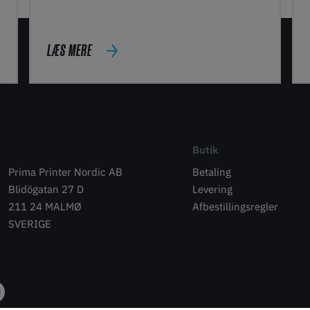
LÆS MERE
Butik
Prima Printer Nordic AB
Betaling
Blidögatan 27 D
Levering
211 24 MALMØ
Afbestillingsregler
SVERIGE