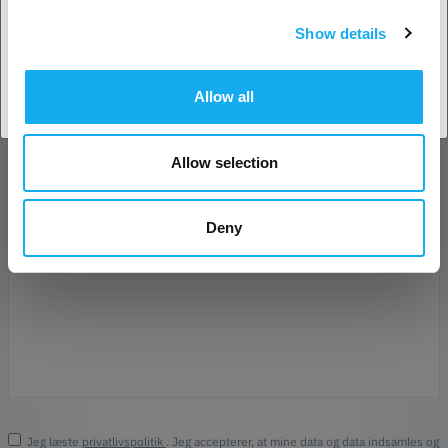
Show details
E-mail*
Accepter land
Allow all
Forretning
Allow selection
Telefon
Deny
Besked*
Jeg læste
privatlivspolitik
. Jeg accepterer, at mine data og data indsamles og