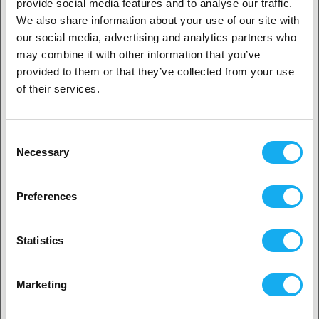
provide social media features and to analyse our traffic.
We also share information about your use of our site with
ANMELDELSER
our social media, advertising and analytics partners who
1. Er du erhvervskunde eller privatkunde?
may combine it with other information that you’ve
provided to them or that they’ve collected from your use
Erhvervskunde
of their services.
Privat kunde
SPØRGSMÅL OM ARTIKLEN?
Consent
Necessary
Selection
2. Det ser ud til, at du er fra
USA
Preferences
Ja, fortsæt
Artikel
Statistics
Ingen? Vælg dit land!
Marketing
Efternavn*