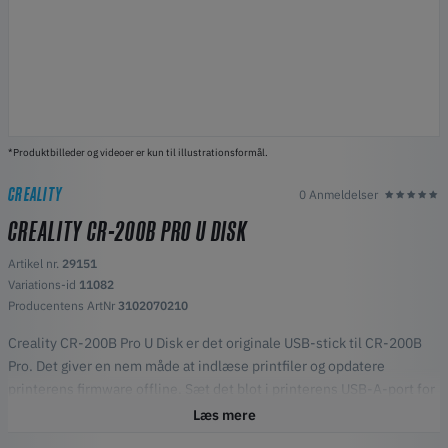
*Produktbilleder og videoer er kun til illustrationsformål.
CREALITY
0 Anmeldelser
CREALITY CR-200B PRO U DISK
Artikel nr.
29151
Variations-id
11082
Producentens ArtNr
3102070210
Creality CR-200B Pro U Disk er det originale USB-stick til CR-200B
Pro. Det giver en nem måde at indlæse printfiler og opdatere
printerens firmware offline. Sæt det blot i printerens USB-A-port for
at gennemse og printe direkte fra lageret.
Læs mere