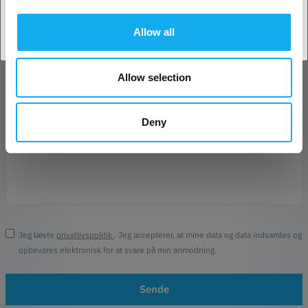
Forretning
Allow all
Telefon
Allow selection
Besked*
Deny
Jeg læste
privatlivspolitik
. Jeg accepterer, at mine data og data indsamles og
opbevares elektronisk for at svare på min anmodning.
Sende