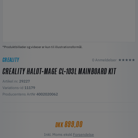
*Produktbilleder og videoer er kun til illustrationsformål.
CREALITY
0 Anmeldelser
CREALITY HALOT-MAGE CL-103L MAINBOARD KIT
Artikel nr.
29227
Variations-id
11179
Producentens ArtNr
4002020062
899,00
DKK
Inkl. Moms ekskl
Forsendelse