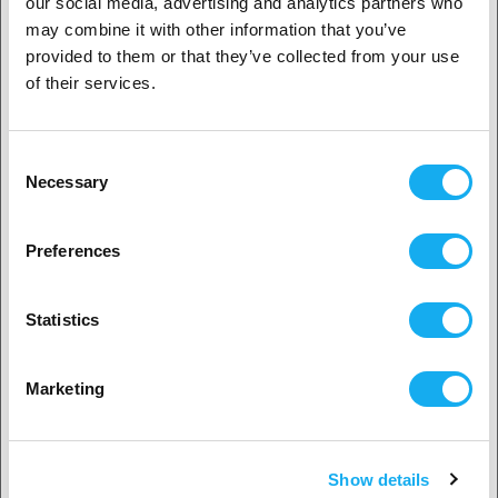
our social media, advertising and analytics partners who
1. Er du erhvervskunde eller privatkunde?
may combine it with other information that you’ve
provided to them or that they’ve collected from your use
Erhvervskunde
of their services.
SPØRGSMÅL OM ARTIKLEN?
Privat kunde
Consent
Necessary
Selection
2. Det ser ud til, at du er fra
USA
Artikel
Preferences
Ja, fortsæt
Statistics
Efternavn*
Ingen? Vælg dit land!
Marketing
E-mail*
Show details
Accepter land