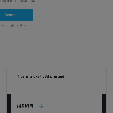
e på min anmodning.
Sende
r et obligatorisk felt.
Tips & tricks til 3d printing
LÆS MERE