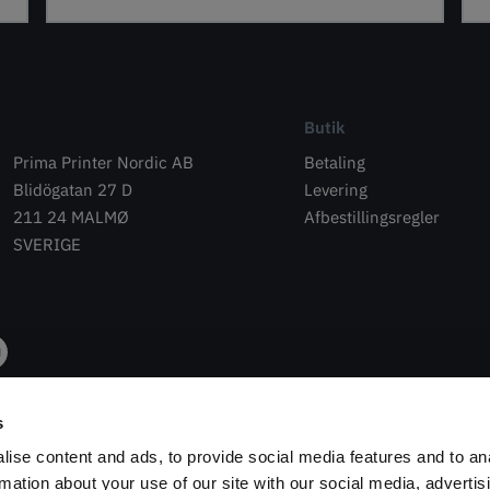
Butik
Prima Printer Nordic AB
Betaling
Blidögatan 27 D
Levering
211 24 MALMØ
Afbestillingsregler
SVERIGE
s
ise content and ads, to provide social media features and to an
rmation about your use of our site with our social media, advertis