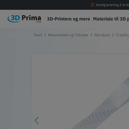
Fri fragt ved køb over 399 DKK!
Hurtig levering 2-6 d
3D-Printere og mere
Materiale til 3D 
Reservedele og Tilbehør
Fabrikant
Crealit