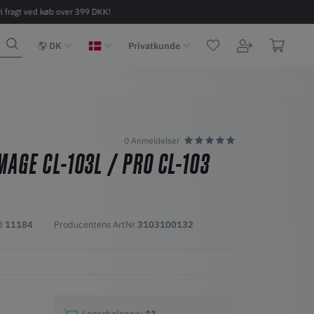
ri fragt ved køb over 399 DKK!
Hurtig levering 2-6 dage
DK
Privatkunde
0 Anmeldelser
AGE CL-103L / PRO CL-103
id
11184
Producentens ArtNr
3103100132