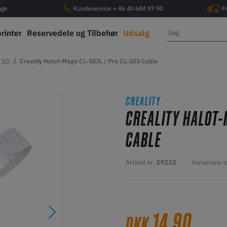
age
Kundeservice + 46 40 684 97 90
F
printer
Reservedele og Tilbehør
Udsalg
y 3D
Creality Halot-Mage CL-103L / Pro CL-103 Cable
CREALITY
CREALITY HALOT-M
CABLE
Artikel nr.
29232
Variations-
14,90
DKK