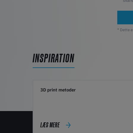
svar
* Dette e
INSPIRATION
3D print metoder
LÆS MERE