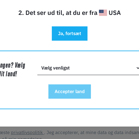
2. Det ser ud til, at du er fra
USA
Ja, fortsæt
ng
Ingen? Vælg
dit land!
Accepter land
læste
privatlivspolitik
. Jeg accepterer, at mine data og data indsam