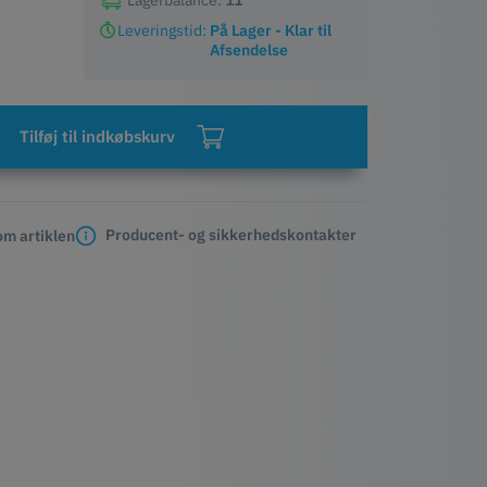
Lagerbalance:
11
Leveringstid:
På Lager - Klar til
Afsendelse
Tilføj til indkøbskurv
Producent- og sikkerhedskontakter
m artiklen