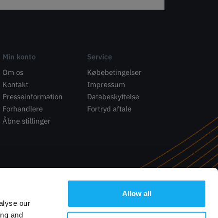
Min konto
Service
Om os
Købebetingelser
Kontakt
Impressum
Presseinformation
Databeskyttelse
Forhandlere
Fortryd aftale
Åbne stillinger
Allow all
alyse our
ing and