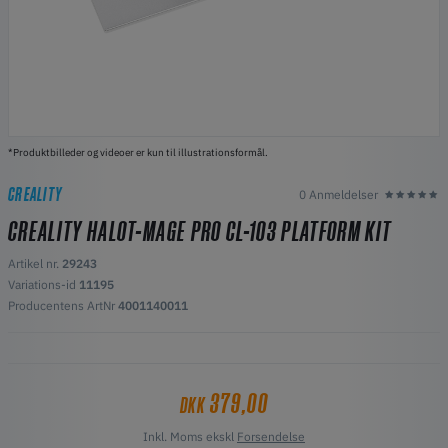
*Produktbilleder og videoer er kun til illustrationsformål.
CREALITY
0 Anmeldelser
CREALITY HALOT-MAGE PRO CL-103 PLATFORM KIT
Artikel nr.
29243
Variations-id
11195
Producentens ArtNr
4001140011
379,00
DKK
Inkl. Moms ekskl
Forsendelse