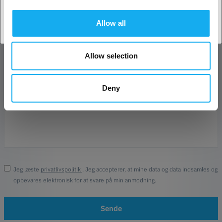
Forretning
Allow all
Telefon
Allow selection
Besked*
Deny
Jeg læste
privatlivspolitik
. Jeg accepterer, at mine data og data indsamles og
opbevares elektronisk for at svare på min anmodning.
Sende