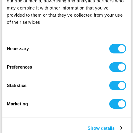
our social media, advertising and analytics partners who
1. Er du erhvervskunde eller privatkunde?
may combine it with other information that you’ve
provided to them or that they’ve collected from your use
Erhvervskunde
of their services.
SPØRGSMÅL OM ARTIKLEN?
Privat kunde
Consent
Necessary
Selection
2. Det ser ud til, at du er fra
USA
Artikel
Preferences
Ja, fortsæt
Statistics
Efternavn*
Ingen? Vælg dit land!
Marketing
E-mail*
Show details
Accepter land