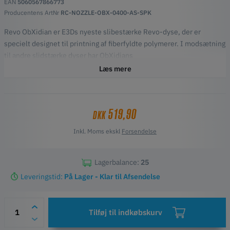
EAN
5060567866773
Producentens ArtNr
RC-NOZZLE-OBX-0400-AS-SPK
Revo ObXidian er E3Ds nyeste slibestærke Revo-dyse, der er
specielt designet til printning af fiberfyldte polymerer. I modsætning
til andre slidstærke dyser har ObXidians
kobberlegeringskonstruktion en lignende termisk ydeevne som
Læs mere
messing, hvilket gør den til en ægte drop-in erstatning. Du skal blot
bruge de samme skæreprofiler som til dine messingdyser.
Nøglefunktioner
519,90
DKK
Materiale: Materiale: Kobber/hærdet stål med E3DLC™-
belægning.
Inkl. Moms ekskl
Forsendelse
Indgangsdiameter: 1,75 mm
Maksimal temperatur: 300°C
Størrelser af dyser: Størrelser: 0,25 mm, 0,4 mm, 0,6 mm og 0,8
Lagerbalance:
25
mm
Leveringstid:
På Lager - Klar til Afsendelse
Tilføj til indkøbskurv