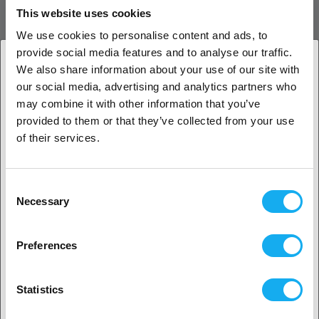
This website uses cookies
forskellige dyser til forskellige formål. Udskift dine Revo-
messingdyser med en ObXidian mellem prints for at få adgang til
We use cookies to personalise content and ads, to
fiberfyldt sjov.
provide social media features and to analyse our traffic.
We also share information about your use of our site with
Frustationsfri
our social media, advertising and analytics partners who
1. Er du erhvervskunde eller privatkunde?
Hver Revo-dyse er en færdigsamlet dyse og HeatBreak i én enhed,
may combine it with other information that you’ve
så der er ingen farlig varm tilspænding og ingen risiko for forkert
provided to them or that they’ve collected from your use
Erhvervskunde
samling. Sig farvel til frustrerende HotEnd-lækager, og nyd pålidelig
of their services.
3D-printning!
Privat kunde
Hurtig identifikation
Consent
Identificer dysestørrelser med et enkelt blik takket være en
Necessary
Selection
farvekodet silikonesok. Desuden har hver Revo-dyse sin størrelse
2. Det ser ud til, at du er fra
USA
indgraveret i den med letlæselige tal, så der er ingen forvirrende
Preferences
identifikationsmarkører at lære!
Ja, fortsæt
Bemærk venligst:
Statistics
Revo™-dyser er ikke kompatible med V6-style HeaterBlocks
Ingen? Vælg dit land!
Det kan være nødvendigt at justere din Z-offset, når du