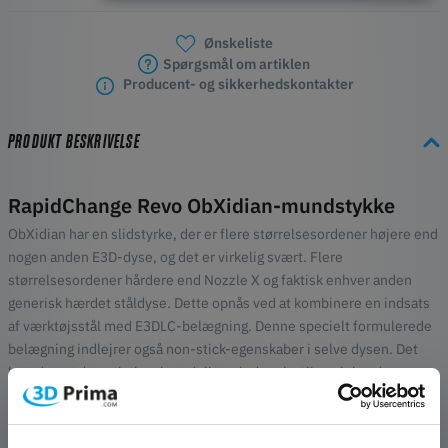
Ønskeliste
Spørgsmål om artiklen
Producent- og sikkerhedskontakter
PRODUKT BESKRIVELSE
RapidChange Revo ObXidian-mundstykke
ObXidian har en slidstyrke, der er flere størrelsesordener højere end
nogen anden E3D-dyse, og det er virkelig svært. Flere
størrelsesordener hårdere end Nozzle X og faktisk enhver anden
generisk hærdet ståldyse. Dette opnås ved at kombinere en indsats
af værktøjsstål med E3DLC-belægning. Denne specielt formulerede
belægning indlejrer også non-stick-egenskaber i selve dysen. Det
betyder, at der ophobes betydeligt mindre plastik omkring dysen.
Eksperimentér frit
Når det er så nemt at udskifte dyser, kan du frit eksperimentere med