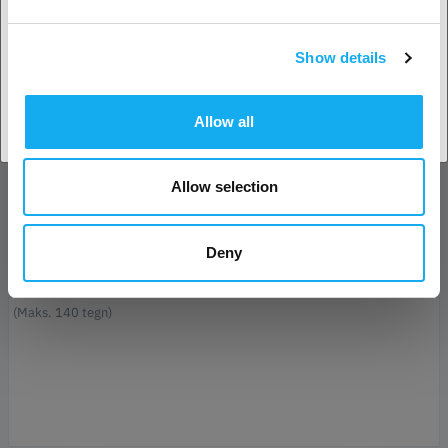
Efternavn*
Show details
Accepter land
E-mail*
Allow all
Forretning
Allow selection
Telefon
Deny
Besked*