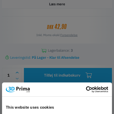
Læs mere
42,90
DKK
Inkl. Moms ekskl
Forsendelse
Lagerbalance:
3
Leveringstid:
På Lager - Klar til Afsendelse
Tilføj til indkøbskurv
Ønskeliste
Spørgsmål om artiklen
Producent- og sikkerhedskontakter
This website uses cookies