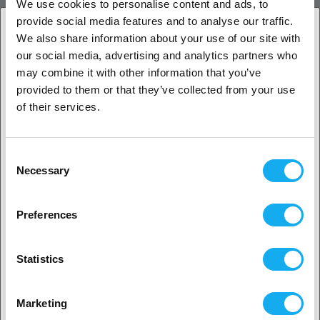
We use cookies to personalise content and ads, to
PRODUKT BESKRIVELSE
provide social media features and to analyse our traffic.
We also share information about your use of our site with
our social media, advertising and analytics partners who
1. Er du erhvervskunde eller privatkunde?
ANMELDELSER
may combine it with other information that you’ve
provided to them or that they’ve collected from your use
Erhvervskunde
of their services.
Privat kunde
Consent
Necessary
SPØRGSMÅL OM ARTIKLEN?
Selection
2. Det ser ud til, at du er fra
USA
Preferences
Ja, fortsæt
Artikel
Statistics
Ingen? Vælg dit land!
Marketing