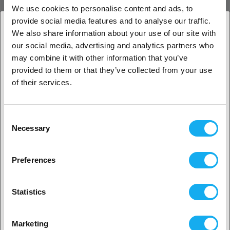
We use cookies to personalise content and ads, to
PRODUKT BESKRIVELSE
provide social media features and to analyse our traffic.
We also share information about your use of our site with
Nozzle Connection Board - Convex for Guider 3 / Guider 3 Plus
our social media, advertising and analytics partners who
1. Er du erhvervskunde eller privatkunde?
ANMELDELSER
may combine it with other information that you’ve
provided to them or that they’ve collected from your use
Erhvervskunde
of their services.
Privat kunde
Consent
Necessary
Selection
SPØRGSMÅL OM ARTIKLEN?
2. Det ser ud til, at du er fra
USA
Preferences
Ja, fortsæt
Artikel
Statistics
Ingen? Vælg dit land!
Marketing