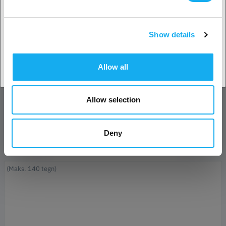
Efternavn*
Show details
Accepter land
E-mail*
Allow all
Forretning
Allow selection
Telefon
Deny
Besked*