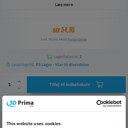
Læs mere
54,95
DKK
Inkl. Moms ekskl
Forsendelse
Lagerbalance:
2
Leveringstid:
På Lager - Klar til Afsendelse
Tilføj til indkøbskurv
Ønskeliste
Spørgsmål om artiklen
Producent- og sikkerhedskontakter
This website uses cookies