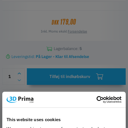
179,00
DKK
Inkl. Moms ekskl
Forsendelse
Lagerbalance:
5
Leveringstid:
På Lager - Klar til Afsendelse
Tilføj til indkøbskurv
Ønskeliste
Spørgsmål om artiklen
Producent- og sikkerhedskontakter
This website uses cookies
PRODUKT BESKRIVELSE