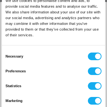
We use cookies to personalise content and ads, to
provide social media features and to analyse our traffic.
Extruder Cables for Guider 3 Plus
We also share information about your use of our site with
our social media, advertising and analytics partners who
ANMELDELSER
1. Er du erhvervskunde eller privatkunde?
may combine it with other information that you’ve
provided to them or that they’ve collected from your use
Erhvervskunde
of their services.
Privat kunde
Consent
SPØRGSMÅL OM ARTIKLEN?
Necessary
Selection
2. Det ser ud til, at du er fra
USA
Preferences
Ja, fortsæt
Artikel
Statistics
Ingen? Vælg dit land!
Marketing