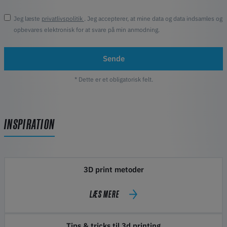
Jeg læste
privatlivspolitik
. Jeg accepterer, at mine data og data indsamles og
opbevares elektronisk for at svare på min anmodning.
Sende
* Dette er et obligatorisk felt.
INSPIRATION
3D print metoder
LÆS MERE
Tips & tricks til 3d printing