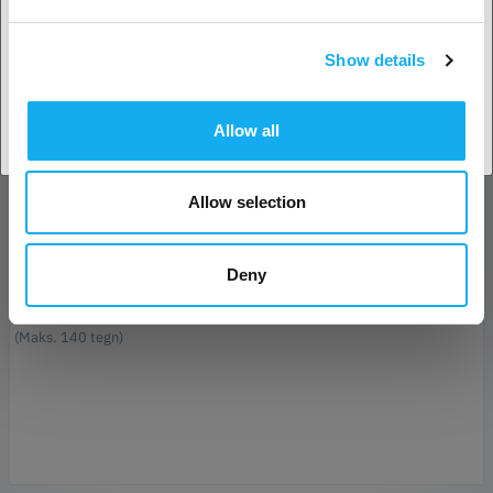
Efternavn*
Show details
Accepter land
E-mail*
Allow all
Forretning
Allow selection
Telefon
Deny
Besked*