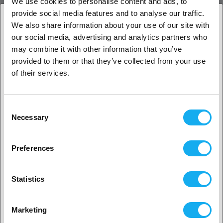
We use cookies to personalise content and ads, to
provide social media features and to analyse our traffic.
Y Axis Sensor Cable for Guider 3
We also share information about your use of our site with
our social media, advertising and analytics partners who
ANMELDELSER
1. Er du erhvervskunde eller privatkunde?
may combine it with other information that you’ve
provided to them or that they’ve collected from your use
Erhvervskunde
of their services.
Privat kunde
Consent
SPØRGSMÅL OM ARTIKLEN?
Necessary
Selection
2. Det ser ud til, at du er fra
USA
Preferences
Ja, fortsæt
Artikel
Statistics
Ingen? Vælg dit land!
Marketing