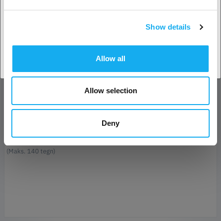
Efternavn*
Show details
Accepter land
E-mail*
Allow all
Forretning
Allow selection
Telefon
Deny
Besked*