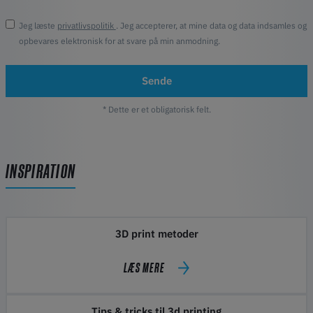
Jeg læste
privatlivspolitik
. Jeg accepterer, at mine data og data indsamles og
opbevares elektronisk for at svare på min anmodning.
Sende
* Dette er et obligatorisk felt.
INSPIRATION
3D print metoder
LÆS MERE
Tips & tricks til 3d printing