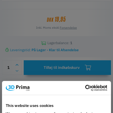
19,95
DKK
Inkl. Moms ekskl
Forsendelse
Lagerbalance:
1
Leveringstid:
På Lager - Klar til Afsendelse
Tilføj til indkøbskurv
Ønskeliste
Spørgsmål om artiklen
Producent- og sikkerhedskontakter
This website uses cookies
PRODUKT BESKRIVELSE