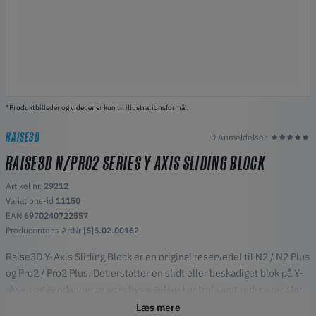
*Produktbilleder og videoer er kun til illustrationsformål.
RAISE3D
0 Anmeldelser
RAISE3D N/PRO2 SERIES Y AXIS SLIDING BLOCK
Artikel nr.
29212
Variations-id
11150
EAN
6970240722557
Producentens ArtNr
[S]5.02.00162
Raise3D Y-Axis Sliding Block er en original reservedel til N2 / N2 Plus
og Pro2 / Pro2 Plus. Det erstatter en slidt eller beskadiget blok på Y-
aksen og gendanner præcis bevægelseskontrol samt reducerer slør.
Læs mere