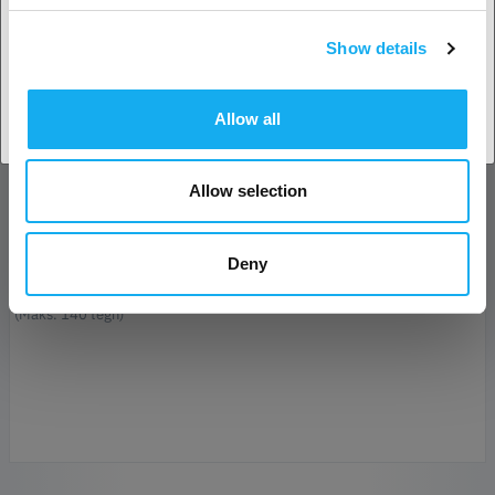
Show details
Accepter land
E-mail*
Allow all
Forretning
Allow selection
Telefon
Deny
Besked*