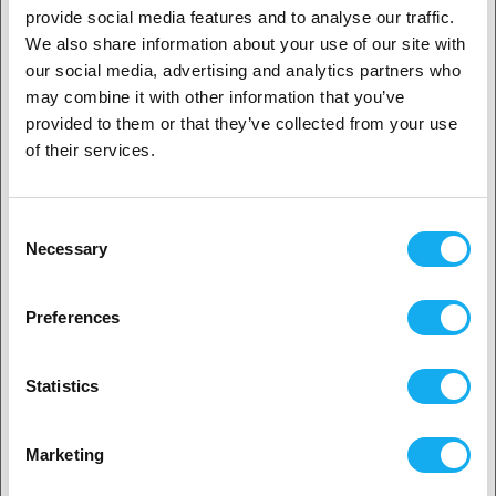
provide social media features and to analyse our traffic.
We also share information about your use of our site with
ANMELDELSER
our social media, advertising and analytics partners who
1. Er du erhvervskunde eller privatkunde?
may combine it with other information that you’ve
provided to them or that they’ve collected from your use
Erhvervskunde
of their services.
Privat kunde
Consent
SPØRGSMÅL OM ARTIKLEN?
Necessary
Selection
2. Det ser ud til, at du er fra
USA
Preferences
Ja, fortsæt
Artikel
Statistics
Ingen? Vælg dit land!
Marketing
Efternavn*