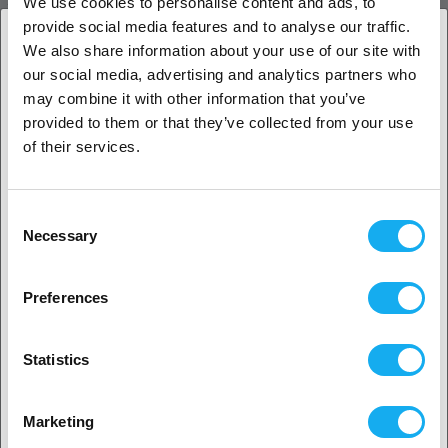
We use cookies to personalise content and ads, to
provide social media features and to analyse our traffic.
We also share information about your use of our site with
our social media, advertising and analytics partners who
ANMELDELSER
1. Er du erhvervskunde eller privatkunde?
may combine it with other information that you’ve
provided to them or that they’ve collected from your use
Erhvervskunde
of their services.
Privat kunde
Consent
SPØRGSMÅL OM ARTIKLEN?
Necessary
Selection
2. Det ser ud til, at du er fra
USA
Preferences
Ja, fortsæt
Artikel
Statistics
Ingen? Vælg dit land!
Marketing