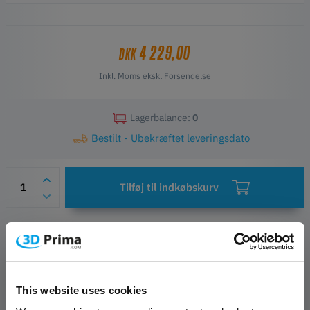
præcis ekstrudering. Det indeholder alle nødvendige komponenter,
hvilket giver mulighed for en hurtig og problemfri udskiftning -
minimerer nedetid og holder din produktion kørende.
4 229,00
DKK
Vigtige funktioner
Kompatibel med Ultimaker S3, S5 og S7
Inkl. Moms ekskl
Forsendelse
Opretholder printkvalitet og pålidelighed på fabriksniveau
Reducerer nedetid med et plug-and-play-design
Officiel Ultimaker-komponent for garanteret kompatibilitet og
Lagerbalance:
0
holdbarhed
Bestilt - Ubekræftet leveringsdato
Tilføj til indkøbskurv
Ønskeliste
Spørgsmål om artiklen
Producent- og sikkerhedskontakter
This website uses cookies
PRODUKT BESKRIVELSE