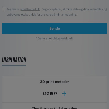
Jeg læste
privatlivspolitik
. Jeg accepterer, at mine data og data indsamles og
opbevares elektronisk for at svare på min anmodning.
Sende
* Dette er et obligatorisk felt.
INSPIRATION
3D print metoder
LÆS MERE
Tips & tricks til 3d printing