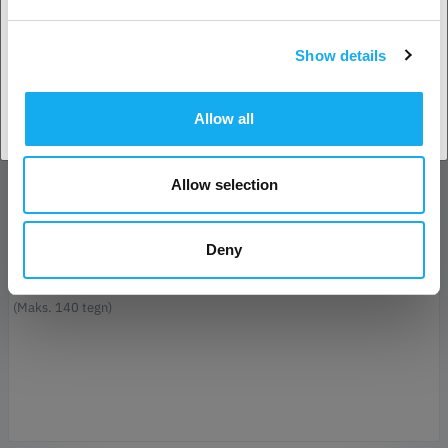
Efternavn*
Show details
Accepter land
E-mail*
Allow all
Forretning
Allow selection
Telefon
Deny
Besked*