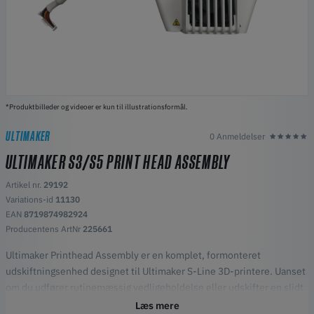
*Produktbilleder og videoer er kun til illustrationsformål.
ULTIMAKER
0 Anmeldelser
ULTIMAKER S3/S5 PRINT HEAD ASSEMBLY
Artikel nr.
29192
Variations-id
11130
EAN
8719874982924
Producentens ArtNr
225661
Ultimaker Printhead Assembly er en komplet, formonteret
udskiftningsenhed designet til Ultimaker S-Line 3D-printere. Uanset
om du udfører rutinemæssig vedligeholdelse eller udskifter en slidt
komponent, sikrer dette OEM-printhoved problemfri ydelse og
Læs mere