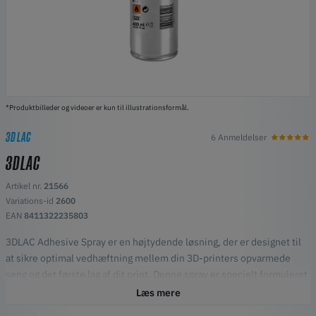
*Produktbilleder og videoer er kun til illustrationsformål.
3DLAC
6 Anmeldelser
3DLAC
Artikel nr.
21566
Variations-id
2600
EAN
8411322235803
3DLAC Adhesive Spray er en højtydende løsning, der er designet til
at sikre optimal vedhæftning mellem din 3D-printers opvarmede
seng og det første lag af dit print. Denne spray er specielt formuleret
til FDM/FFF 3D-printning og forhindrer almindelige problemer som
Læs mere
vridning og forskydning, hvilket giver ensartede og pålidelige