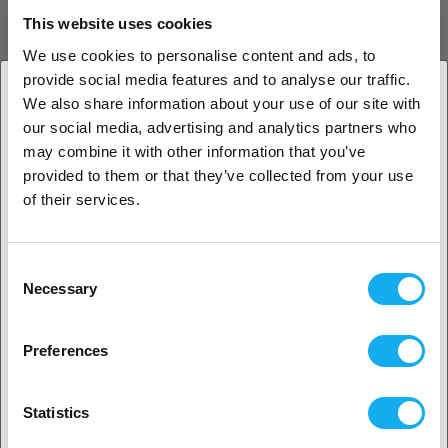
Det er særligt velegnet til gravering af serienumre, stregkoder, QR-
This website uses cookies
koder, logoer, produktinformation og sporbarhedsmærkninger, der
We use cookies to personalise content and ads, to
kræver langvarig læsbarhed.
provide social media features and to analyse our traffic.
We also share information about your use of our site with
Bygget til Falcon T1's modulære økosystem
our social media, advertising and analytics partners who
1. Er du erhvervskunde eller privatkunde?
Som en del af Crealitys modulære Falcon T1-platform kan 20W Fiber
may combine it with other information that you’ve
Module installeres hurtigt, når der er behov for metalgravering. Dette
provided to them or that they’ve collected from your use
Erhvervskunde
giver brugerne mulighed for at skifte mellem forskellige
of their services.
laserteknologier uden at investere i flere separate maskiner, hvilket
skaber en alsidig løsning til virksomheder med varierede
Privat kunde
produktionsbehov.
Consent
Necessary
Selection
Høj præcision til detaljerede applikationer
2. Det ser ud til, at du er fra
USA
Modulet kan producere fine linjer, komplekse grafikker og meget
Preferences
detaljeret tekst med høj ensartethed. Dette præcisionsniveau gør
Ja, fortsæt
det velegnet til alt fra mærkning af industrikomponenter til
smykkegravering og personlige metalprodukter.
Statistics
Udvid mulighederne med din Falcon T1