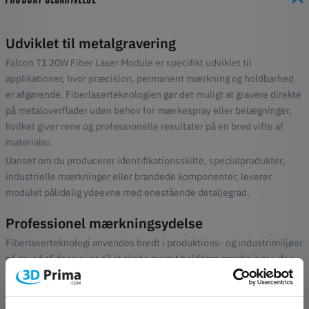
Udviklet til metalgravering
Falcon T1 20W Fiber Laser Module er specifikt udviklet til
applikationer, hvor præcision, permanent mærkning og holdbarhed
er afgørende. Fiberlaserteknologien gør det muligt at gravere direkte
på metaloverflader uden behov for mærkespray eller belægninger,
hvilket giver rene og professionelle resultater på en bred vifte af
materialer.
Uanset om du producerer identifikationsskilte, specialprodukter,
industrielle mærkninger eller brandede komponenter, leverer
modulet pålidelig ydeevne med enestående detaljegrad.
Professionel mærkningsydelse
Fiberlaserteknologi anvendes bredt i produktions- og industrimiljøer
på grund af dens evne til at skabe meget holdbare mærkninger, der
modstår slid, kemikalier og miljøpåvirkninger. Falcon T1 20W Fiber
Module gør disse muligheder tilgængelige i det fleksible Falcon T1-
økosystem.