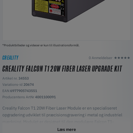
*Produktbilleder og videoer er kun til illustrationsformål.
CREALITY
0 Anmeldelser
CREALITY FALCON T1 20W FIBER LASER UPGRADE KIT
Artikel nr.
34553
Variations-id
20674
EAN
6977905743551
Producentens ArtNr
4001100091
Creality Falcon T1 20W Fiber Laser Module er en specialiseret
opgradering udviklet til præcisionsgravering i metal og industriel
mærkning. Modulet er designet til den modulære Falcon T1-
laserplatform og leverer høj nøjagtighed og hastighed ved arbejde
Læs mere