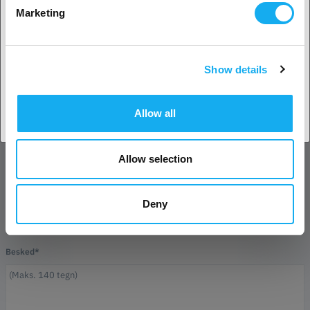
Marketing
Show details
Efternavn*
Accepter land
Allow all
E-mail*
Allow selection
Forretning
Deny
Telefon
Besked*