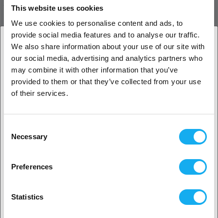
PRODUKT BESKRIVELSE
This website uses cookies
We use cookies to personalise content and ads, to
provide social media features and to analyse our traffic.
We also share information about your use of our site with
ANMELDELSER
our social media, advertising and analytics partners who
1. Er du erhvervskunde eller privatkunde?
may combine it with other information that you’ve
PDF
provided to them or that they’ve collected from your use
Erhvervskunde
of their services.
Privat kunde
Consent
Necessary
Selection
2. Det ser ud til, at du er fra
USA
SPØRGSMÅL OM ARTIKLEN?
Preferences
Ja, fortsæt
Statistics
Artikel
Ingen? Vælg dit land!