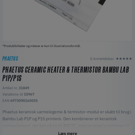
*Produktbilleder og videoer er kun til illustrationsformål.
PHAETUS
0 Anmeldelser
PHAETUS CERAMIC HEATER & THERMISTOR BAMBU LAB
P1P/P1S
Artikel nr.
31849
Variations-id
15967
EAN
6973090165055
Phaetus keramisk varmelegeme & termistor-modul er skabt til brug i
Bambu Lab P1P og P1S printere. Den kombinerer et keramisk
varmeelement, der kan nå op til 300 °C, med en præcis termistor til
stabil temperaturmåling. Den integrerede terminalkontakt forbedrer
Læs mere