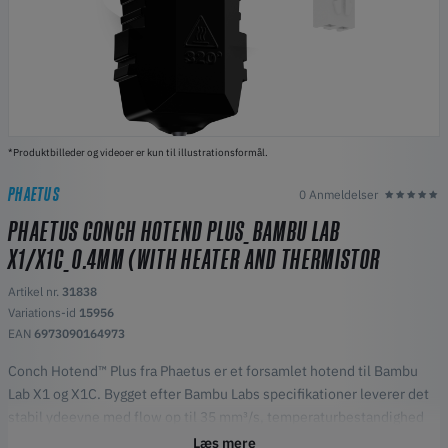
*Produktbilleder og videoer er kun til illustrationsformål.
PHAETUS
0 Anmeldelser
PHAETUS CONCH HOTEND PLUS_BAMBU LAB
X1/X1C_0.4MM (WITH HEATER AND THERMISTOR
Artikel nr.
31838
Variations-id
15956
EAN
6973090164973
Conch Hotend™ Plus fra Phaetus er et forsamlet hotend til Bambu
Lab X1 og X1C. Bygget efter Bambu Labs specifikationer leverer det
stabil ydeevne med flow op til 35 mm³/s, temperaturbestandighed
op til 320°C og bred kompatibilitet inklusive kompositfilamenter.
Læs mere