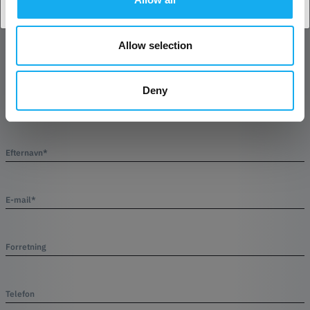
SPØRGSMÅL OM ARTIKLEN?
Allow selection
Artikel
Deny
Efternavn*
E-mail*
Forretning
Telefon