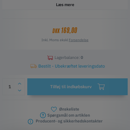
heatbreak, kobberbelagt varmeblok og hærdet ståldyse giver den
Læs mere
effektiv varmehåndtering, holdbarhed og præcision til krævende
printopgaver.
169,00
DKK
Key Features
Udviklet af PrimaCreator til Bambu Lab-printere
Inkl. Moms ekskl
Forsendelse
Titanium heatbreak for optimal varmeisolering
Kobberbelagt varmeblok for hurtig og stabil opvarmning
Hærdet ståldyse til slidende materialer
Lagerbalance:
0
Let og integreret design for stabilitet
Bestilt - Ubekræftet leveringsdato
Pålidelig ydeevne til højhastighedsprint
Tilføj til indkøbskurv
Ønskeliste
Spørgsmål om artiklen
Producent- og sikkerhedskontakter