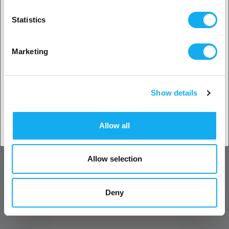
Statistics
SPØRGSMÅL OM ARTIKLEN?
Ingen? Vælg dit land!
Marketing
Artikel
Show details
Accepter land
Allow all
Efternavn*
Allow selection
E-mail*
Deny
Forretning