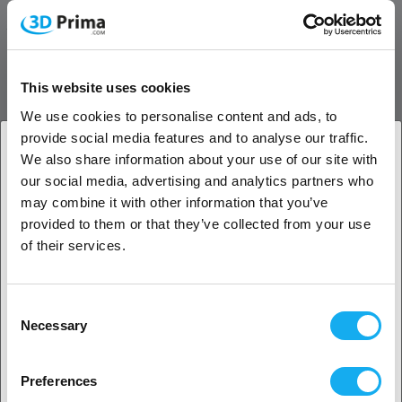
PRODUKT BESKRIVELSE
Højtydende hotend til Bambu Lab-printere
This website uses cookies
PrimaCreator Bambu Lab Hotend 0.6/1.75mm er en højtydende
We use cookies to personalise content and ads, to
erstatningshotend udviklet af PrimaCreator og designet til fuld
provide social media features and to analyse our traffic.
kompatibilitet med Bambu Lab 3D-printere. Med en titanium
We also share information about your use of our site with
heatbreak, kobberbelagt varmeblok og hærdet ståldyse kombinerer
our social media, advertising and analytics partners who
1. Er du erhvervskunde eller privatkunde?
den effektiv varmehåndtering, holdbarhed og præcision til krævende
may combine it with other information that you’ve
printopgaver.
provided to them or that they’ve collected from your use
Erhvervskunde
of their services.
ANMELDELSER
Privat kunde
PDF
Consent
Necessary
Selection
2. Det ser ud til, at du er fra
USA
Preferences
Ja, fortsæt