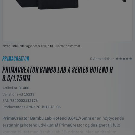
*Produktbilleder og videoer er kun til illustrationsformål.
PRIMACREATOR
0 Anmeldelser
PRIMACREATOR BAMBU LAB A SERIES HOTEND H
0.6/1.75MM
Artikel nr.
31408
Variations-id
15113
EAN
7340002112176
Producentens ArtNr
PC-BLH-A1-06
PrimaCreator Bambu Lab Hotend 0.6/1.75mm
er en højtydende
erstatningshotend udviklet af PrimaCreator og designet til fuld
kompatibilitet med Bambu Lab 3D-printere. Med en titanium