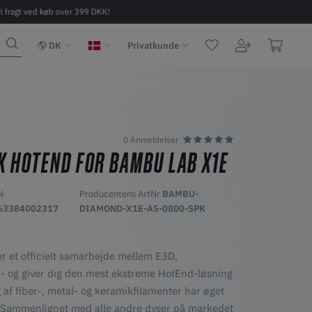
ri fragt ved køb over 399 DKK!
Hurtig levering 2-6 dage
DK
Privatkunde
0 Anmeldelser
 HOTEND FOR BAMBU LAB X1E
N
Producentens ArtNr
BAMBU-
63384002317
DIAMOND-X1E-AS-0800-SPK
r et officielt samarbejde mellem E3D,
 og giver dig den mest ekstreme HotEnd-løsning
g af fiber-, metal- og keramikfilamenter har øget
. Sammenlignet med alle andre dyser på markedet