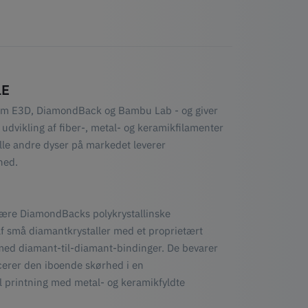
1E
llem E3D, DiamondBack og Bambu Lab - og giver
udvikling af fiber-, metal- og keramikfilamenter
lle andre dyser på markedet leverer
hed.
være DiamondBacks polykrystallinske
af små diamantkrystaller med et proprietært
 med diamant-til-diamant-bindinger. De bevarer
erer den iboende skørhed i en
til printning med metal- og keramikfyldte