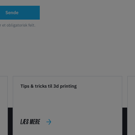
Sende
r et obligatorisk felt.
Tips & tricks til 3d printing
LÆS MERE