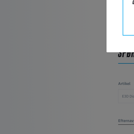
SPØ
Artikel
Efterna