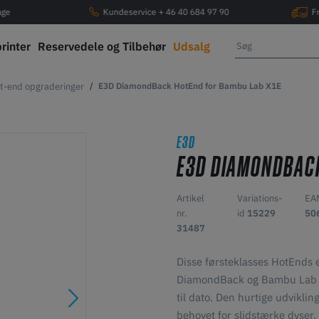
age
Kundeservice + 46 40 684 97 90
F
printer
Reservedele og Tilbehør
Udsalg
t-end opgraderinger
E3D DiamondBack HotEnd for Bambu Lab X1E
E3D
E3D DIAMONDBACK
Artikel
Variations-
EA
nr.
id
15229
50
31487
Disse førsteklasses HotEnds e
DiamondBack og Bambu Lab -
til dato. Den hurtige udviklin
behovet for slidstærke dyser