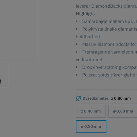
leverer DiamondBacks diamant
Highligts
Samarbejde mellem E3D, 
Polykrystallinske diamants
holdbarhed
Massiv diamantindsats for
Fremragende varmeledning
vedhæftning
Drop-in-erstatning komp
Poleret spids sikrer glatt
Dysediameter:
⌀ 0.80 mm
⌀ 0.40 mm
⌀ 0.60 mm
⌀ 0.80 mm