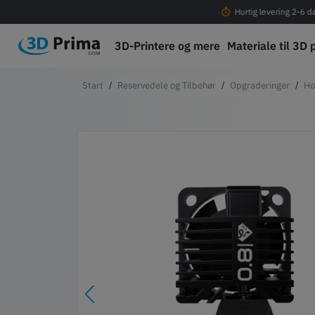
Fri fragt ved køb over 399 DKK!
Hurtig levering 2-6 d
3D-Printere og mere
Materiale til 3D 
Reservedele og Tilbehør
Opgraderinger
Ho