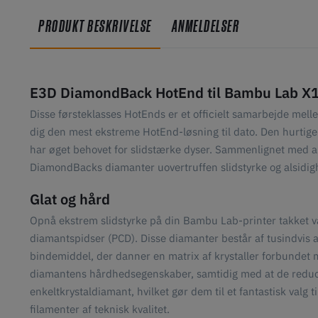
PRODUKT BESKRIVELSE
ANMELDELSER
E3D DiamondBack HotEnd til Bambu Lab X
Disse førsteklasses HotEnds er et officielt samarbejde me
dig den mest ekstreme HotEnd-løsning til dato. Den hurtige 
har øget behovet for slidstærke dyser. Sammenlignet med a
DiamondBacks diamanter uovertruffen slidstyrke og alsidig
Glat og hård
Opnå ekstrem slidstyrke på din Bambu Lab-printer takket 
diamantspidser (PCD). Disse diamanter består af tusindvis 
bindemiddel, der danner en matrix af krystaller forbundet
diamantens hårdhedsegenskaber, samtidig med at de reduc
enkeltkrystaldiamant, hvilket gør dem til et fantastisk valg 
filamenter af teknisk kvalitet.