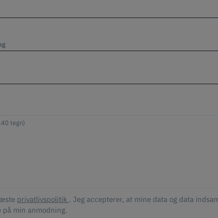
ng
læste
privatlivspolitik
. Jeg accepterer, at mine data og data indsam
e på min anmodning.