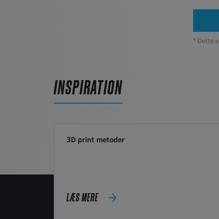
* Dette e
INSPIRATION
3D print metoder
LÆS MERE