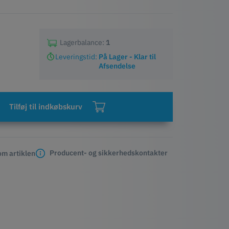
Lagerbalance:
1
Leveringstid:
På Lager - Klar til
Afsendelse
Tilføj til indkøbskurv
Producent- og sikkerhedskontakter
m artiklen