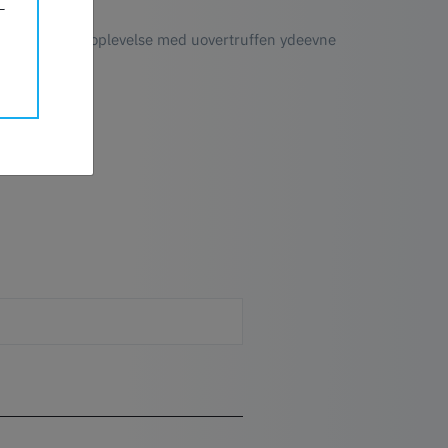
legen 3D-printoplevelse med uovertruffen ydeevne