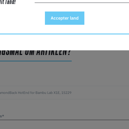
dit land!
.
Opgrader til disse banebrydende HotEnds for at få en over
Accepter land
og holdbarhed.
RGSMÅL OM ARTIKLEN?
vn*