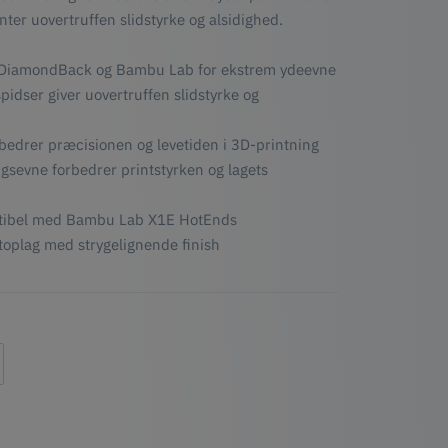
er uovertruffen slidstyrke og alsidighed.
DiamondBack og Bambu Lab for ekstrem ydeevne
pidser giver uovertruffen slidstyrke og
bedrer præcisionen og levetiden i 3D-printning
sevne forbedrer printstyrken og lagets
atibel med Bambu Lab X1E HotEnds
e toplag med strygelignende finish