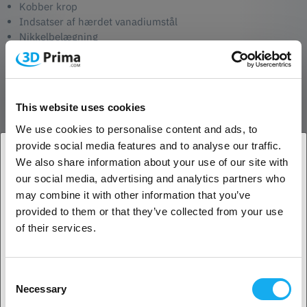
Kobber krop
Indsatser af hærdet vanadiumstål
Nikkelbelægning
Tilgængelige størrelser : 0,40, 0,60, 0,80 og 1,0 mm
Optimeret til 1,75 mm filament
Kompatibel med 2,85 mm filament
Kræver en 6 mm skruenøgle
This website uses cookies
Passer til følgende blokke/printere:
We use cookies to personalise content and ads, to
provide social media features and to analyse our traffic.
bq Hephestos
Hephestos 2
We also share information about your use of our site with
bq Prusa i3 Hephestos
our social media, advertising and analytics partners who
1. Er du erhvervskunde eller privatkunde?
bq Witbox
may combine it with other information that you’ve
bq Witbox 2
provided to them or that they’ve collected from your use
Erhvervskunde
Creality CR-10
of their services.
Creality CR-10-S4
Creality CR-10-S5
Privat kunde
Creality CR-10S
Consent
MakerBot Replicator
Necessary
Selection
MakerBot Replicator 2
2. Det ser ud til, at du er fra
USA