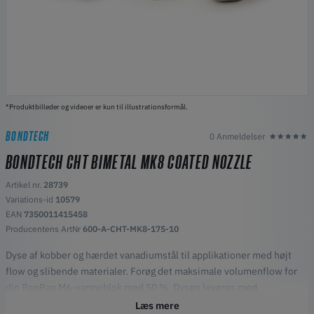
*Produktbilleder og videoer er kun til illustrationsformål.
BONDTECH
0 Anmeldelser
BONDTECH CHT BIMETAL MK8 COATED NOZZLE
Artikel nr.
28739
Variations-id
10579
EAN
7350011415458
Producentens ArtNr
600-A-CHT-MK8-175-10
Dyse af kobber og hærdet vanadiumstål til applikationer med højt
flow og slibende materialer. Forøg det maksimale volumenflow for
din RepRap M6-varmeblok med 50 %. Dysen leveres med
nikkelbelægning (grå farve).
Læs mere