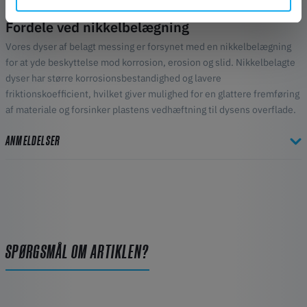
Fordele ved nikkelbelægning
Vores dyser af belagt messing er forsynet med en nikkelbelægning
for at yde beskyttelse mod korrosion, erosion og slid. Nikkelbelagte
dyser har større korrosionsbestandighed og lavere
friktionskoefficient, hvilket giver mulighed for en glattere fremføring
af materiale og forsinker plastens vedhæftning til dysens overflade.
ANMELDELSER
SPØRGSMÅL OM ARTIKLEN?